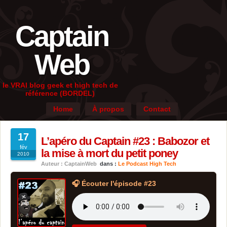
Captain
Web
le VRAI blog geek et high tech de
référence (BORDEL)
Home
À propos
Contact
17
L’apéro du Captain #23 : Babozor et
fév
la mise à mort du petit poney
2010
Auteur : CaptainWeb
dans :
Le Podcast High Tech
🎧 Écouter l'épisode #23