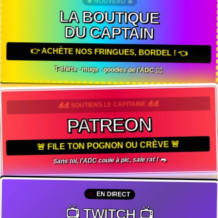
🔥 NOUVEAU 🔥
LA BOUTIQUE
DU CAPTAIN
👉 ACHÈTE NOS FRINGUES, BORDEL ! 👈
T-shirts · mugs · goodies de l'ADC 🏴‍☠️
💰💰 SOUTIENS LE CAPITAINE 💰💰
PATREON
🚨 FILE TON POGNON OU CRÈVE 🚨
Sans toi, l'ADC coule à pic, sale rat ! 🐀
EN DIRECT
📺 TWITCH 📺