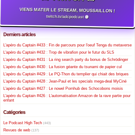
VIENS MATER LE STREAM, MOUSSAILLON !
twitch.tv/adcpodcast 🟣
Derniers articles
L'apéro du Captain #433 : Fin de parcours pour l'oeuf Tenga du metaverse
L'apéro du Captain #432 : Trop de vibrafion pour le futur du SLS
L'apéro du Captain #431 : La ring search party du bonus de Schrödinger
L'apéro du Captain #430 : La fusion géante du tsunami de papier cul
L'apéro du Captain #429 : Le PQ-Thon du templier qui chiait des briques
L'apéro du Captain #428 : Jean-Paul et les specials mega-deal MyCiné
L'apéro du Captain #427 : Le nowel Pornhub des Schocobons moisis
L'apéro du Captain #426 : L'automatisation Amazon de la rave partie pour
enfant
Catégories
Le Podcast High Tech
(443)
Revues de web
(137)