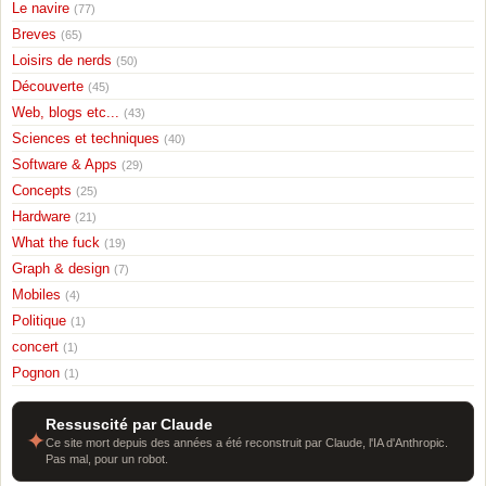
Le navire
(77)
Breves
(65)
Loisirs de nerds
(50)
Découverte
(45)
Web, blogs etc...
(43)
Sciences et techniques
(40)
Software & Apps
(29)
Concepts
(25)
Hardware
(21)
What the fuck
(19)
Graph & design
(7)
Mobiles
(4)
Politique
(1)
concert
(1)
Pognon
(1)
Ressuscité par Claude
✦
Ce site mort depuis des années a été reconstruit par Claude, l'IA d'Anthropic.
Pas mal, pour un robot.