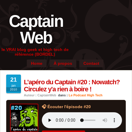
Captain
Web
le VRAI blog geek et high tech de
référence (BORDEL)
Home
À propos
Contact
21
L’apéro du Captain #20 : Nowatch?
jan
Circulez y'a rien à boire !
2010
Auteur : CaptainWeb
dans :
Le Podcast High Tech
🎧 Écouter l'épisode #20