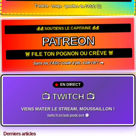
T-shirts · mugs · goodies de l'ADC 🏴‍☠️
💰💰 SOUTIENS LE CAPITAINE 💰💰
PATREON
🚨 FILE TON POGNON OU CRÈVE 🚨
Sans toi, l'ADC coule à pic, sale rat ! 🐀
EN DIRECT
📺 TWITCH 📺
VIENS MATER LE STREAM, MOUSSAILLON !
twitch.tv/adcpodcast 🟣
Derniers articles