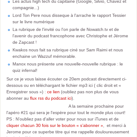
Les actus high tech du capitaine (Google, Silvio, Chavez et
compagnie...)
Lord Ton Pere nous disseque à l'arrache le rapport Tessier
sur le livre numérique
La rubrique de l'invité ou l'on parle de Nowatch.tv et de
l'avenir du podcast francophone avec Christophe et Jérome
de Zapcast !
Kwakos nous fait sa rubrique ciné sur Sam Raimi et nous
enchaine un Wazzuf mémorable.
Manox nous présente une nouvelle-nouvelle rubrique : le
quiz infernal!
Sur ce je vous laisse écouter ce 20em podcast directement ci-
dessous ou en téléchargant le fichier mp3 ici ( clic droit et «
Enregistrer sous ») :
ce lien
(oubliez pas non plus de vous
abonner au
flux rss du podcast ici
).
A la semaine prochaine pour
l'apéro #21 qui sera je l'espère pour tout le monde plus court!
PS : N'oubliez pas d'aller voter pour nous sur iTunes et de
cliquer chacun 30 fois sur le bouton « s’abonner »
, et merci à
Jerome pour ce superbe titre qui me rappelle douloureusement