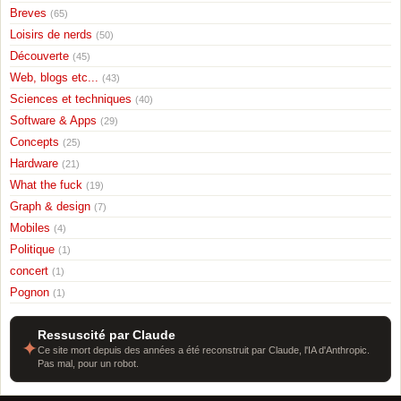
Breves
(65)
Loisirs de nerds
(50)
Découverte
(45)
Web, blogs etc...
(43)
Sciences et techniques
(40)
Software & Apps
(29)
Concepts
(25)
Hardware
(21)
What the fuck
(19)
Graph & design
(7)
Mobiles
(4)
Politique
(1)
concert
(1)
Pognon
(1)
Ressuscité par Claude
✦
Ce site mort depuis des années a été reconstruit par Claude, l'IA d'Anthropic.
Pas mal, pour un robot.