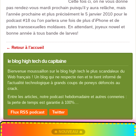
Cette fois ci, on ne vous donne
pas rendez-vous mardi prochain puisqu'il y aura relâche, mais
l'année prochaine et plus précisément le 5 janvier 2010 pour le
podcast #18 ou l'on parlera une fois de plus d'iPhone et de
putes transsexuelles moldaves. En attendant, joyeux nowel et
bonne année à tous bande de larves!
← Retour à l'accueil
le blog high tech du capitaine
Bienvenue moussaillon sur le blog high tech le plus scandaleux du
Web français ! Un blog qui ne respecte rien et te tient informé de
l'actualité technologique à grands coups de poneys défoncés au
crack.
Entre les articles, notre podcast hebdomadaire et autres conneries :
la perte de temps est garantie à 100%…
Flux RSS podcast
Twitter
🔥 NOUVEAU 🔥