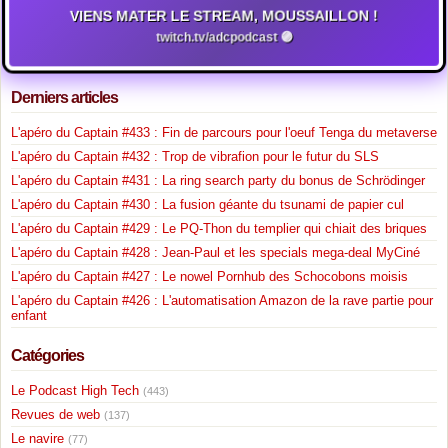
VIENS MATER LE STREAM, MOUSSAILLON !
twitch.tv/adcpodcast 🟣
Derniers articles
L'apéro du Captain #433 : Fin de parcours pour l'oeuf Tenga du metaverse
L'apéro du Captain #432 : Trop de vibrafion pour le futur du SLS
L'apéro du Captain #431 : La ring search party du bonus de Schrödinger
L'apéro du Captain #430 : La fusion géante du tsunami de papier cul
L'apéro du Captain #429 : Le PQ-Thon du templier qui chiait des briques
L'apéro du Captain #428 : Jean-Paul et les specials mega-deal MyCiné
L'apéro du Captain #427 : Le nowel Pornhub des Schocobons moisis
L'apéro du Captain #426 : L'automatisation Amazon de la rave partie pour
enfant
Catégories
Le Podcast High Tech
(443)
Revues de web
(137)
Le navire
(77)