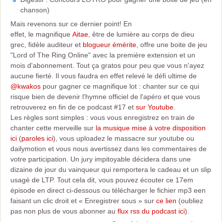
chanson)
Mais revenons sur ce dernier point! En
effet, le magnifique
Aitae
, être de lumière au corps de dieu
grec, fidèle auditeur et
blogueur émérite
, offre une boite de jeu
"Lord of The Ring Online" avec la première extension et un
mois d'abonnement. Tout ça gratos pour peu que vous n'ayez
aucune fierté. Il vous faudra en effet relevé le défi ultime de
@kwakos
pour gagner ce magnifique lot : chanter sur ce qui
risque bien de devenir l'hymne officiel de l'apéro et que vous
retrouverez en fin de ce podcast #17 et
sur Youtube
.
Les règles sont simples : vous vous enregistrez en train de
chanter cette merveille sur
la musique mise à votre disposition
ici
(
paroles ici
), vous uploadez le massacre sur youtube ou
dailymotion et vous nous avertissez dans les commentaires de
votre participation. Un jury impitoyable décidera dans une
dizaine de jour du vainqueur qui remportera le cadeau et un slip
usagé de LTP. Tout cela dit, vous pouvez écouter ce 17em
épisode en direct ci-dessous ou télécharger le fichier mp3 een
faisant un clic droit et « Enregistrer sous » sur
ce lien
(oubliez
pas non plus de vous abonner au
flux rss du podcast ici
).