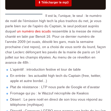
⬇ Télécharger le mp3
Il est la, l'unique, le seul : le numéro
de noël de l'émission high tech la plus trashos du net, je vous
parle bien sur de l'apéro du Captain, le seul podcast auprès
duquel
un numéro des scuds
ressemble à la messe de minuit
chanté en latin par Benoit 16. Pour ce dernier numéro de
l'année 2009 (et ouais, désolé les gars, mais la semaine
prochaine c'est repos), on a choisi de vous sortir du lourd, façon
char Leclerc défonçant les pavés de la mairie de paris un 14
juillet sur les champs élysées. Au menu de ce réveillon en
avance de 48h :
L'apéritif : introduction festive et tour de table
En entrée : les actualité high tech du Captain (free, twitter,
apple et autre bordel...)
Plat de résistance : LTP nous parle de Google et d'avatar
Fromage qui pu : le Wazzuf nécrophile de Kwakos
Désert : Le pere noël en direct de son trou vous répond au
téléphone (mythique)
Digestif : Concours LOTRO pour gagner une boite de jeu (en