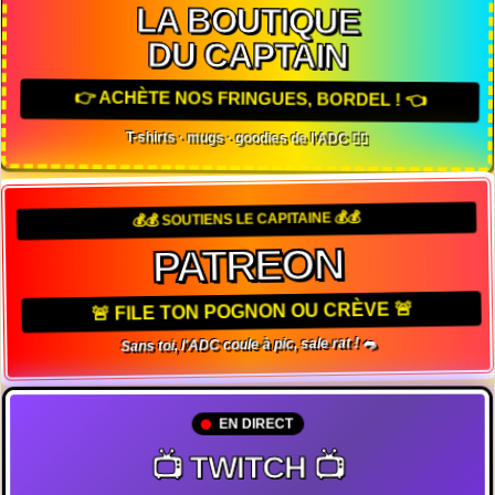
LA BOUTIQUE
DU CAPTAIN
👉 ACHÈTE NOS FRINGUES, BORDEL ! 👈
T-shirts · mugs · goodies de l'ADC 🏴‍☠️
💰💰 SOUTIENS LE CAPITAINE 💰💰
PATREON
🚨 FILE TON POGNON OU CRÈVE 🚨
Sans toi, l'ADC coule à pic, sale rat ! 🐀
EN DIRECT
📺 TWITCH 📺