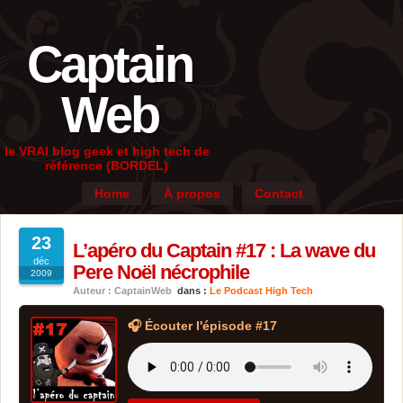
Captain
Web
le VRAI blog geek et high tech de
référence (BORDEL)
Home
À propos
Contact
23
L’apéro du Captain #17 : La wave du
déc
Pere Noël nécrophile
2009
Auteur : CaptainWeb
dans :
Le Podcast High Tech
🎧 Écouter l'épisode #17