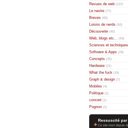
Revues de web
(137)
Le navire
(77)
Breves
(65)
Loisirs de nerds
(50)
Découverte
(45)
Web, blogs etc...
(43)
Sciences et techniques
Software & Apps
(29)
Concepts
(25)
Hardware
(21)
What the fuck
(19)
Graph & design
(7)
Mobiles
(4)
Politique
(1)
concert
(1)
Pognon
(1)
Ressuscité par
✦
Ce site mort depuis de