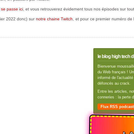
 se passe ici
, et vous retrouverez évidement tous nos épisodes sur tout
vier 2022 donc) sur
notre chaine Twitch
, et pour ce premier numéro de 
le blog high tech d
Bienvenue moussaillo
du Web français ! Un 
informé de l'actuali
défoncés au crack.
Entre les articles, n
conneries : la perte
Flux RSS podcast