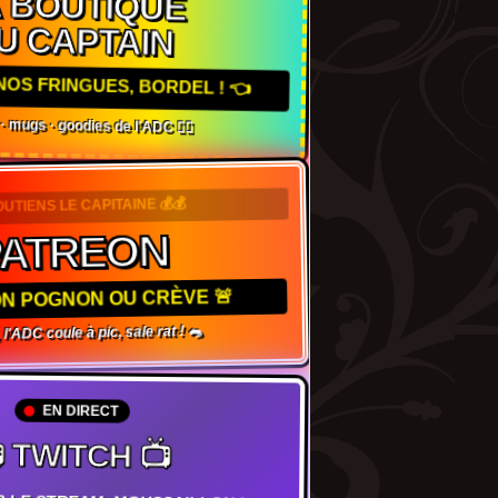
A BOUTIQUE
U CAPTAIN
NOS FRINGUES, BORDEL ! 👈
s · mugs · goodies de l'ADC 🏴‍☠️
OUTIENS LE CAPITAINE 💰💰
PATREON
TON POGNON OU CRÈVE 🚨
 l'ADC coule à pic, sale rat ! 🐀
EN DIRECT
 TWITCH 📺