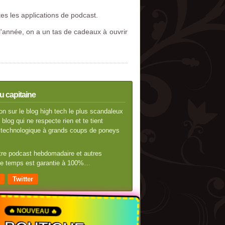
es les applications de podcast.
l'année, on a un tas de cadeaux à ouvrir
u capitaine
n sur le blog high tech le plus scandaleux
blog qui ne respecte rien et te tient
té technologique à grands coups de poneys
otre podcast hebdomadaire et autres
 de temps est garantie à 100%…
Twitter
🔥 NOUVEAU 🔥