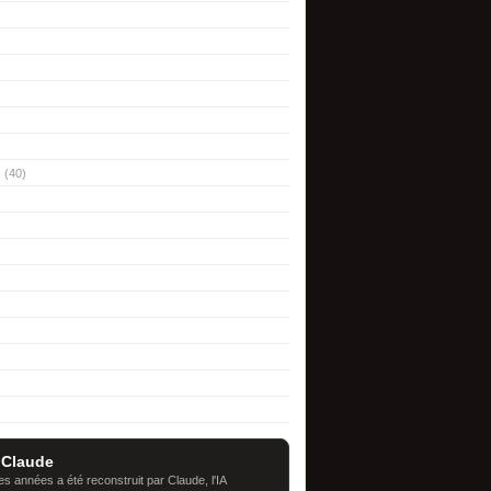
(40)
 Claude
s années a été reconstruit par Claude, l'IA