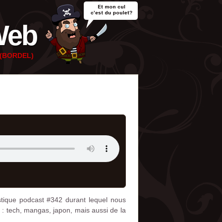
Web
e (BORDEL)
astique podcast #342 durant lequel nous
: tech, mangas, japon, mais aussi de la