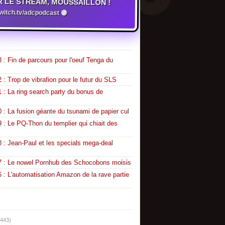
R LE STREAM, MOUSSAILLON !
twitch.tv/adcpodcast 🟣
 : Fin de parcours pour l'oeuf Tenga du
 : Trop de vibrafion pour le futur du SLS
 : La ring search party du bonus de
 : La fusion géante du tsunami de papier cul
 : Le PQ-Thon du templier qui chiait des
 : Jean-Paul et les specials mega-deal
7 : Le nowel Pornhub des Schocobons moisis
 : L'automatisation Amazon de la rave partie
(443)