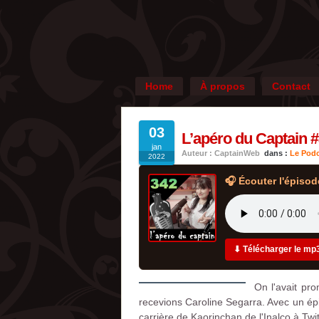
Home
À propos
Contact
03
L’apéro du Captain #
jan
Auteur : CaptainWeb
dans :
Le Podc
2022
🎧 Écouter l'épisod
⬇ Télécharger le mp
On l'avait pro
recevions Caroline Segarra. Avec un ép
carrière de Kaorinchan de l'Inalco à Twi