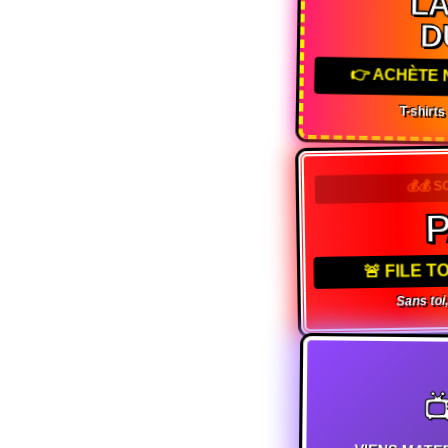
L
D
👉 ACHÈTE 
T-shirt
💰💰 S
🚨 FILE 
Sans toi,
