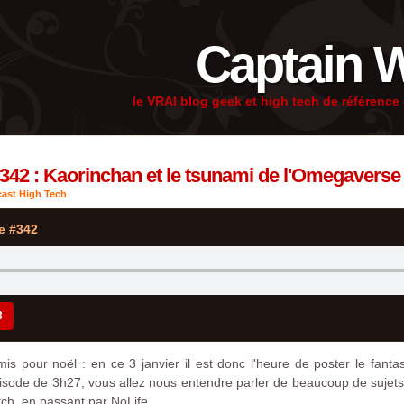
Captain 
le VRAI blog geek et high tech de référenc
342 : Kaorinchan et le tsunami de l'Omegaverse
ast High Tech
e #342
3
mis pour noël : en ce 3 janvier il est donc l'heure de poster le fant
isode de 3h27, vous allez nous entendre parler de beaucoup de sujets 
tch, en passant par NoLife.