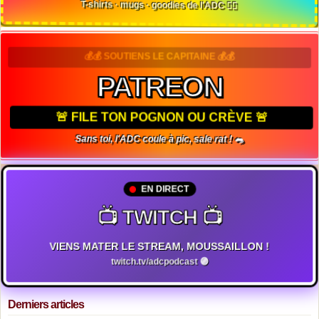
T-shirts · mugs · goodies de l'ADC 🏴‍☠️
💰💰 SOUTIENS LE CAPITAINE 💰💰
PATREON
🚨 FILE TON POGNON OU CRÈVE 🚨
Sans toi, l'ADC coule à pic, sale rat ! 🐀
EN DIRECT
📺 TWITCH 📺
VIENS MATER LE STREAM, MOUSSAILLON !
twitch.tv/adcpodcast 🟣
Derniers articles