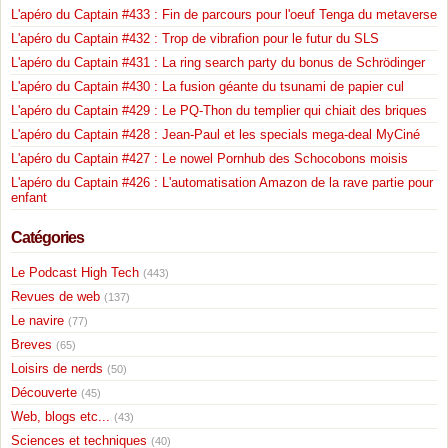
L'apéro du Captain #433 : Fin de parcours pour l'oeuf Tenga du metaverse
L'apéro du Captain #432 : Trop de vibrafion pour le futur du SLS
L'apéro du Captain #431 : La ring search party du bonus de Schrödinger
L'apéro du Captain #430 : La fusion géante du tsunami de papier cul
L'apéro du Captain #429 : Le PQ-Thon du templier qui chiait des briques
L'apéro du Captain #428 : Jean-Paul et les specials mega-deal MyCiné
L'apéro du Captain #427 : Le nowel Pornhub des Schocobons moisis
L'apéro du Captain #426 : L'automatisation Amazon de la rave partie pour
enfant
Catégories
Le Podcast High Tech
(443)
Revues de web
(137)
Le navire
(77)
Breves
(65)
Loisirs de nerds
(50)
Découverte
(45)
Web, blogs etc...
(43)
Sciences et techniques
(40)