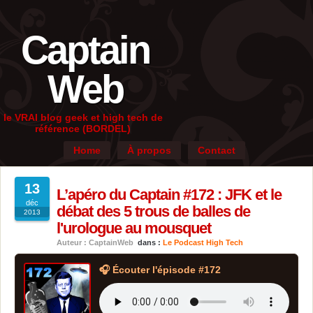
Captain
Web
le VRAI blog geek et high tech de
référence (BORDEL)
Home
À propos
Contact
13
L’apéro du Captain #172 : JFK et le
déc
débat des 5 trous de balles de
2013
l'urologue au mousquet
Auteur : CaptainWeb
dans :
Le Podcast High Tech
🎧 Écouter l'épisode #172