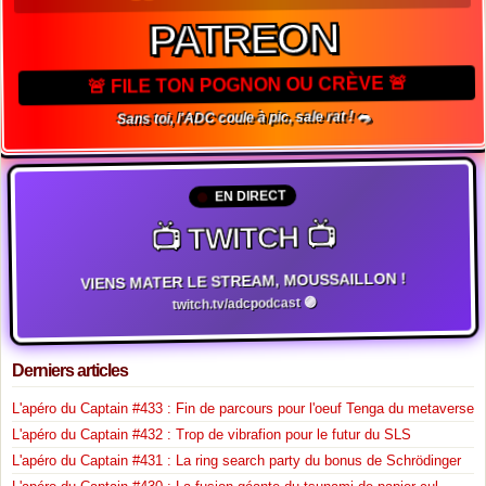
PATREON
🚨 FILE TON POGNON OU CRÈVE 🚨
Sans toi, l'ADC coule à pic, sale rat ! 🐀
EN DIRECT
📺 TWITCH 📺
VIENS MATER LE STREAM, MOUSSAILLON !
twitch.tv/adcpodcast 🟣
Derniers articles
L'apéro du Captain #433 : Fin de parcours pour l'oeuf Tenga du metaverse
L'apéro du Captain #432 : Trop de vibrafion pour le futur du SLS
L'apéro du Captain #431 : La ring search party du bonus de Schrödinger