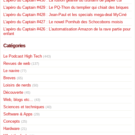
L'apéro du Captain #430 : La fusion géante du tsunami de papier cul
L'apéro du Captain #429 : Le PQ-Thon du templier qui chiait des briques
L'apéro du Captain #428 : Jean-Paul et les specials mega-deal MyCiné
L'apéro du Captain #427 : Le nowel Pornhub des Schocobons moisis
L'apéro du Captain #426 : L'automatisation Amazon de la rave partie pour
enfant
Catégories
Le Podcast High Tech
(443)
Revues de web
(137)
Le navire
(77)
Breves
(65)
Loisirs de nerds
(50)
Découverte
(45)
Web, blogs etc...
(43)
Sciences et techniques
(40)
Software & Apps
(29)
Concepts
(25)
Hardware
(21)