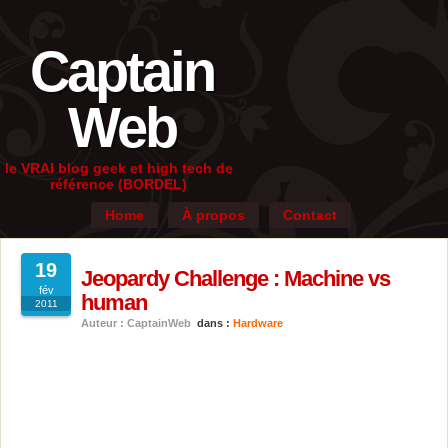
Captain
Web
le VRAI blog geek et high tech de
référence (BORDEL)
Home
À propos
Contact
19
Jeopardy Challenge : Machine vs
fév
human
2011
Auteur : CaptainWeb
dans :
Hardware