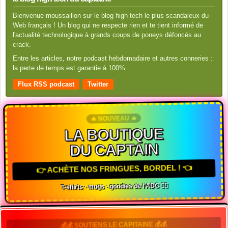
Bienvenue moussaillon sur le blog high tech le plus scandaleux du
Web français ! Un blog qui ne respecte rien et te tient informé de
l'actualité technologique à grands coups de poneys défoncés au
crack.
Entre les articles, notre podcast hebdomadaire et autres conneries :
la perte de temps est garantie à 100%…
Flux RSS podcast
Twitter
🔥 NOUVEAU 🔥
LA BOUTIQUE
DU CAPTAIN
👉 ACHÈTE NOS FRINGUES, BORDEL ! 👈
T-shirts · mugs · goodies de l'ADC 🏴‍☠️
💰💰 SOUTIENS LE CAPITAINE 💰💰