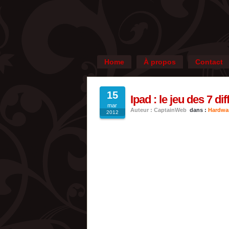
Home
À propos
Contact
15
Ipad : le jeu des 7 di
mar
Auteur : CaptainWeb
dans :
Hardwa
2012