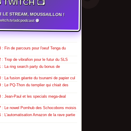
 TWITCH 📺
R LE STREAM, MOUSSAILLON !
twitch.tv/adcpodcast 🟣
 : Fin de parcours pour l'oeuf Tenga du
 : Trop de vibrafion pour le futur du SLS
 : La ring search party du bonus de
 : La fusion géante du tsunami de papier cul
 : Le PQ-Thon du templier qui chiait des
 : Jean-Paul et les specials mega-deal
7 : Le nowel Pornhub des Schocobons moisis
 : L'automatisation Amazon de la rave partie