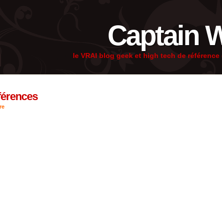
Captain 
le VRAI blog geek et high tech de référenc
fférences
re