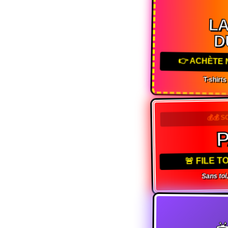
L
D
👉 ACHÈTE
T-shirt
💰💰 S
🚨 FILE 
Sans toi,