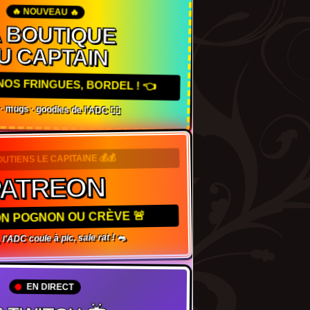
🔥 NOUVEAU 🔥
A BOUTIQUE
U CAPTAIN
 NOS FRINGUES, BORDEL ! 👈
s · mugs · goodies de l'ADC 🏴‍☠️
OUTIENS LE CAPITAINE 💰💰
PATREON
TON POGNON OU CRÈVE 🚨
 l'ADC coule à pic, sale rat ! 🐀
EN DIRECT