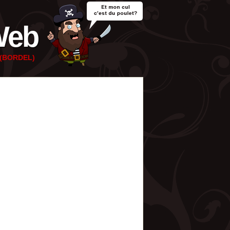
Web
e (BORDEL)