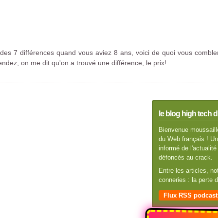
des 7 différences quand vous aviez 8 ans, voici de quoi vous comble
tendez, on me dit qu'on a trouvé une différence, le prix!
le blog high tech d
Bienvenue moussaillo
du Web français ! Un 
informé de l'actuali
défoncés au crack.
Entre les articles, n
conneries : la perte
Flux RSS podcast