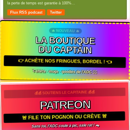
la perte de temps est garantie à 100%…
Flux RSS podcast
Twitter
🔥 NOUVEAU 🔥
LA BOUTIQUE
DU CAPTAIN
👉 ACHÈTE NOS FRINGUES, BORDEL ! 👈
T-shirts · mugs · goodies de l'ADC 🏴‍☠️
💰💰 SOUTIENS LE CAPITAINE 💰💰
PATREON
🚨 FILE TON POGNON OU CRÈVE 🚨
Sans toi, l'ADC coule à pic, sale rat ! 🐀