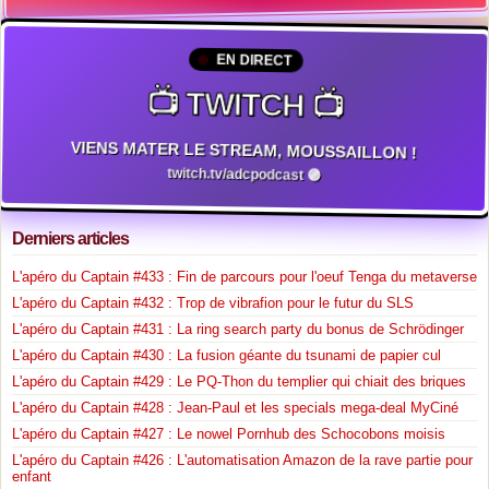
EN DIRECT
📺 TWITCH 📺
VIENS MATER LE STREAM, MOUSSAILLON !
twitch.tv/adcpodcast 🟣
Derniers articles
L'apéro du Captain #433 : Fin de parcours pour l'oeuf Tenga du metaverse
L'apéro du Captain #432 : Trop de vibrafion pour le futur du SLS
L'apéro du Captain #431 : La ring search party du bonus de Schrödinger
L'apéro du Captain #430 : La fusion géante du tsunami de papier cul
L'apéro du Captain #429 : Le PQ-Thon du templier qui chiait des briques
L'apéro du Captain #428 : Jean-Paul et les specials mega-deal MyCiné
L'apéro du Captain #427 : Le nowel Pornhub des Schocobons moisis
L'apéro du Captain #426 : L'automatisation Amazon de la rave partie pour
enfant