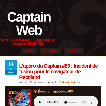
Captain
Web
le VRAI blog geek et high tech de
référence (BORDEL)
Home
À propos
Contact
14
L’apéro du Captain #83 : Incident de
juil
fusion pour le navigateur de
2011
Rectiland
Auteur : CaptainWeb
dans :
Le Podcast High Tech
🎧 Écouter l'épisode #83