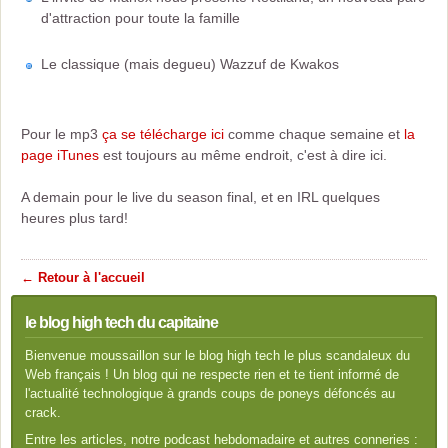
d'attraction pour toute la famille
Le classique (mais degueu) Wazzuf de Kwakos
Pour le mp3
ça se télécharge ici
comme chaque semaine et
la
page iTunes
est toujours au même endroit, c'est à dire ici.
A demain pour le live du season final, et en IRL quelques
heures plus tard!
← Retour à l'accueil
le blog high tech du capitaine
Bienvenue moussaillon sur le blog high tech le plus scandaleux du
Web français ! Un blog qui ne respecte rien et te tient informé de
l'actualité technologique à grands coups de poneys défoncés au
crack.
Entre les articles, notre podcast hebdomadaire et autres conneries :