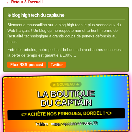
← Retour à l'accueil
le blog high tech du capitaine
Bienvenue moussaillon sur le blog high tech le plus scandaleux du
Web français ! Un blog qui ne respecte rien et te tient informé de
l'actualité technologique à grands coups de poneys défoncés au
crack.
Entre les articles, notre podcast hebdomadaire et autres conneries :
la perte de temps est garantie à 100%…
Flux RSS podcast
Twitter
🔥 NOUVEAU 🔥
LA BOUTIQUE
DU CAPTAIN
👉 ACHÈTE NOS FRINGUES, BORDEL ! 👈
T-shirts · mugs · goodies de l'ADC 🏴‍☠️