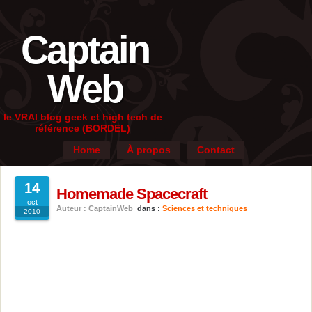
Captain
Web
le VRAI blog geek et high tech de
référence (BORDEL)
Home
À propos
Contact
14
Homemade Spacecraft
oct
Auteur : CaptainWeb
dans :
Sciences et techniques
2010