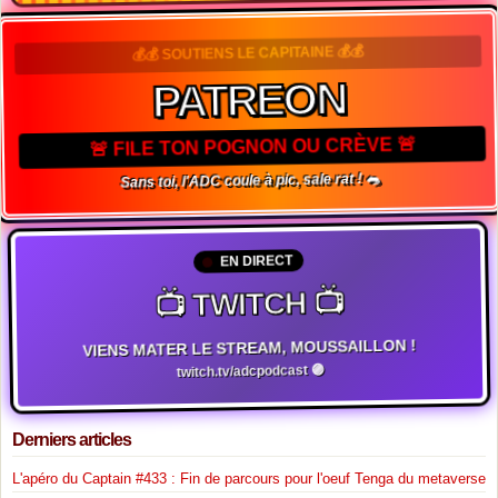
💰💰 SOUTIENS LE CAPITAINE 💰💰
PATREON
🚨 FILE TON POGNON OU CRÈVE 🚨
Sans toi, l'ADC coule à pic, sale rat ! 🐀
EN DIRECT
📺 TWITCH 📺
VIENS MATER LE STREAM, MOUSSAILLON !
twitch.tv/adcpodcast 🟣
Derniers articles
L'apéro du Captain #433 : Fin de parcours pour l'oeuf Tenga du metaverse