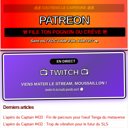
💰💰 SOUTIENS LE CAPITAINE 💰💰
PATREON
🚨 FILE TON POGNON OU CRÈVE 🚨
Sans toi, l'ADC coule à pic, sale rat ! 🐀
EN DIRECT
📺 TWITCH 📺
VIENS MATER LE STREAM, MOUSSAILLON !
twitch.tv/adcpodcast 🟣
Derniers articles
L'apéro du Captain #433 : Fin de parcours pour l'oeuf Tenga du metaverse
L'apéro du Captain #432 : Trop de vibrafion pour le futur du SLS