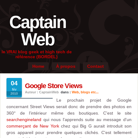
Captain
Web
le VRAI blog geek et high tech de
référence (BORDEL)
Home
À propos
Contact
04
Google Store Views
fév
Auteur : CaptainWeb
dans :
Web, blogs etc...
2010
Le prochain projet de Google
concernant Street Views serait donc de prendre des photos en
360° de l'intérieur même des boutiques. C'est le site
searchengineland
qui nous l'apprends suite au message d'un
commerçant de New York
chez qui Big G aurait introduit son
gros appareil pour prendre quelques clichés. C'est tellement