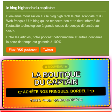
le blog high tech du capitaine
Bienvenue moussaillon sur le blog high tech le plus scandaleux du
Web français ! Un blog qui ne respecte rien et te tient informé de
l'actualité technologique à grands coups de poneys défoncés au
crack.
Entre les articles, notre podcast hebdomadaire et autres conneries :
la perte de temps est garantie à 100%…
Flux RSS podcast
Twitter
🔥 NOUVEAU 🔥
LA BOUTIQUE
DU CAPTAIN
👉 ACHÈTE NOS FRINGUES, BORDEL ! 👈
T-shirts · mugs · goodies de l'ADC 🏴‍☠️