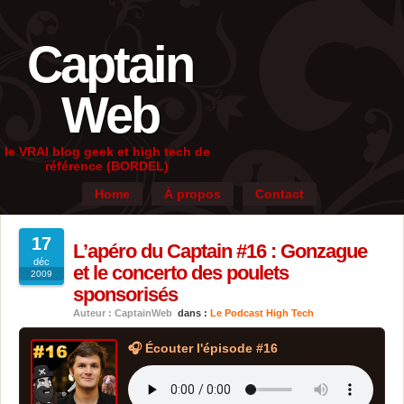
Captain
Web
le VRAI blog geek et high tech de
référence (BORDEL)
Home
À propos
Contact
17
L’apéro du Captain #16 : Gonzague
déc
et le concerto des poulets
2009
sponsorisés
Auteur : CaptainWeb
dans :
Le Podcast High Tech
🎧 Écouter l'épisode #16