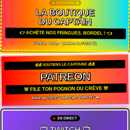
🔥 NOUVEAU 🔥
LA BOUTIQUE
DU CAPTAIN
👉 ACHÈTE NOS FRINGUES, BORDEL ! 👈
T-shirts · mugs · goodies de l'ADC 🏴‍☠️
💰💰 SOUTIENS LE CAPITAINE 💰💰
PATREON
🚨 FILE TON POGNON OU CRÈVE 🚨
Sans toi, l'ADC coule à pic, sale rat ! 🐀
EN DIRECT
📺 TWITCH 📺