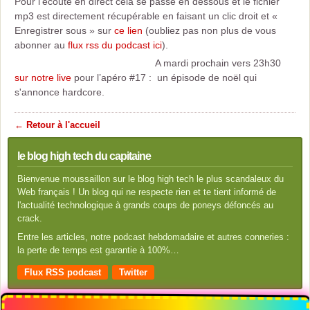
Pour l’écoute en direct cela se passe en dessous et le fichier
mp3 est directement récupérable en faisant un clic droit et «
Enregistrer sous » sur
ce lien
(oubliez pas non plus de vous
abonner au
flux rss du podcast ici
).
A mardi prochain vers 23h30
sur notre live
pour l’apéro #17 : un épisode de noël qui
s'annonce hardcore.
← Retour à l'accueil
le blog high tech du capitaine
Bienvenue moussaillon sur le blog high tech le plus scandaleux du
Web français ! Un blog qui ne respecte rien et te tient informé de
l'actualité technologique à grands coups de poneys défoncés au
crack.
Entre les articles, notre podcast hebdomadaire et autres conneries :
la perte de temps est garantie à 100%…
Flux RSS podcast
Twitter