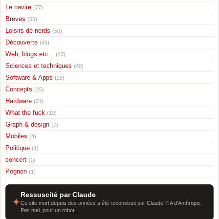
Le navire
(77)
Breves
(65)
Loisirs de nerds
(50)
Découverte
(45)
Web, blogs etc...
(43)
Sciences et techniques
(40)
Software & Apps
(29)
Concepts
(25)
Hardware
(21)
What the fuck
(19)
Graph & design
(7)
Mobiles
(4)
Politique
(1)
concert
(1)
Pognon
(1)
Ressuscité par Claude
✦
Ce site mort depuis des années a été reconstruit par Claude, l'IA d'Anthropic.
Pas mal, pour un robot.