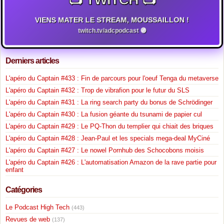
VIENS MATER LE STREAM, MOUSSAILLON !
twitch.tv/adcpodcast 🟣
Derniers articles
L'apéro du Captain #433 : Fin de parcours pour l'oeuf Tenga du metaverse
L'apéro du Captain #432 : Trop de vibrafion pour le futur du SLS
L'apéro du Captain #431 : La ring search party du bonus de Schrödinger
L'apéro du Captain #430 : La fusion géante du tsunami de papier cul
L'apéro du Captain #429 : Le PQ-Thon du templier qui chiait des briques
L'apéro du Captain #428 : Jean-Paul et les specials mega-deal MyCiné
L'apéro du Captain #427 : Le nowel Pornhub des Schocobons moisis
L'apéro du Captain #426 : L'automatisation Amazon de la rave partie pour
enfant
Catégories
Le Podcast High Tech
(443)
Revues de web
(137)