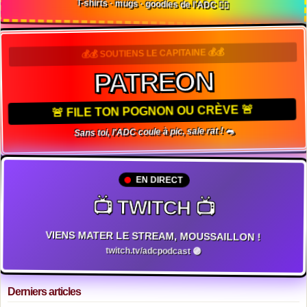
T-shirts · mugs · goodies de l'ADC 🏴‍☠️
💰💰 SOUTIENS LE CAPITAINE 💰💰
PATREON
🚨 FILE TON POGNON OU CRÈVE 🚨
Sans toi, l'ADC coule à pic, sale rat ! 🐀
EN DIRECT
📺 TWITCH 📺
VIENS MATER LE STREAM, MOUSSAILLON !
twitch.tv/adcpodcast 🟣
Derniers articles