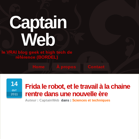
Captain
Web
le VRAI blog geek et high tech de
référence (BORDEL)
Home
À propos
Contact
14
Frida le robot, et le travail à la chaine
avr
rentre dans une nouvelle ère
2011
Auteur : CaptainWeb
dans :
Sciences et techniques