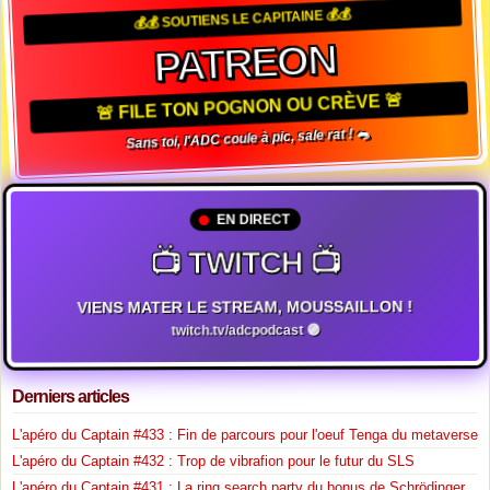
💰💰 SOUTIENS LE CAPITAINE 💰💰
PATREON
🚨 FILE TON POGNON OU CRÈVE 🚨
Sans toi, l'ADC coule à pic, sale rat ! 🐀
EN DIRECT
📺 TWITCH 📺
VIENS MATER LE STREAM, MOUSSAILLON !
twitch.tv/adcpodcast 🟣
Derniers articles
L'apéro du Captain #433 : Fin de parcours pour l'oeuf Tenga du metaverse
L'apéro du Captain #432 : Trop de vibrafion pour le futur du SLS
L'apéro du Captain #431 : La ring search party du bonus de Schrödinger