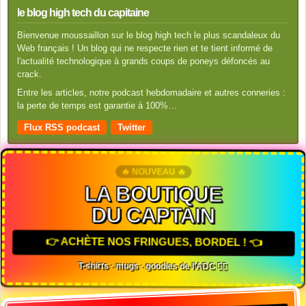
le blog high tech du capitaine
Bienvenue moussaillon sur le blog high tech le plus scandaleux du
Web français ! Un blog qui ne respecte rien et te tient informé de
l'actualité technologique à grands coups de poneys défoncés au
crack.
Entre les articles, notre podcast hebdomadaire et autres conneries :
la perte de temps est garantie à 100%…
Flux RSS podcast
Twitter
🔥 NOUVEAU 🔥
LA BOUTIQUE
DU CAPTAIN
👉 ACHÈTE NOS FRINGUES, BORDEL ! 👈
T-shirts · mugs · goodies de l'ADC 🏴‍☠️