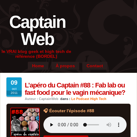
Captain
Web
le VRAI blog geek et high tech de
référence (BORDEL)
Home
À propos
Contact
09
L’apéro du Captain #88 : Fab lab ou
oct
fast food pour le vagin mécanique?
2011
Auteur : CaptainWeb
dans :
Le Podcast High Tech
🎧 Écouter l'épisode #88