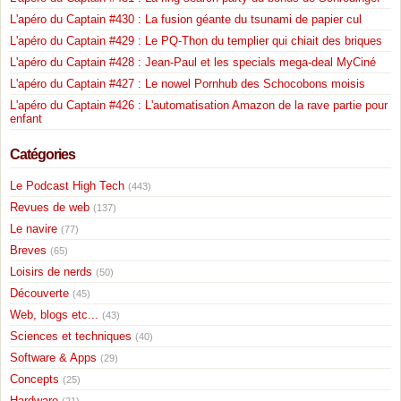
L'apéro du Captain #430 : La fusion géante du tsunami de papier cul
L'apéro du Captain #429 : Le PQ-Thon du templier qui chiait des briques
L'apéro du Captain #428 : Jean-Paul et les specials mega-deal MyCiné
L'apéro du Captain #427 : Le nowel Pornhub des Schocobons moisis
L'apéro du Captain #426 : L'automatisation Amazon de la rave partie pour
enfant
Catégories
Le Podcast High Tech
(443)
Revues de web
(137)
Le navire
(77)
Breves
(65)
Loisirs de nerds
(50)
Découverte
(45)
Web, blogs etc...
(43)
Sciences et techniques
(40)
Software & Apps
(29)
Concepts
(25)
Hardware