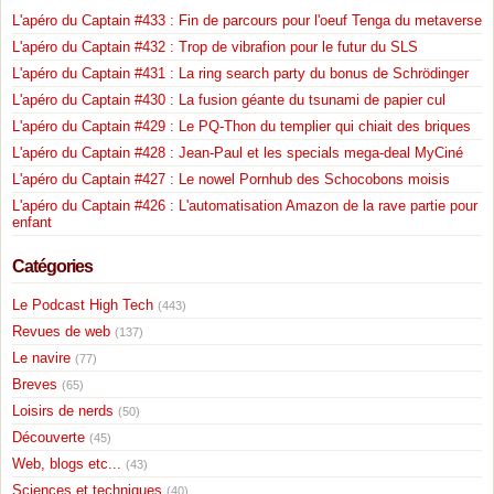
L'apéro du Captain #433 : Fin de parcours pour l'oeuf Tenga du metaverse
L'apéro du Captain #432 : Trop de vibrafion pour le futur du SLS
L'apéro du Captain #431 : La ring search party du bonus de Schrödinger
L'apéro du Captain #430 : La fusion géante du tsunami de papier cul
L'apéro du Captain #429 : Le PQ-Thon du templier qui chiait des briques
L'apéro du Captain #428 : Jean-Paul et les specials mega-deal MyCiné
L'apéro du Captain #427 : Le nowel Pornhub des Schocobons moisis
L'apéro du Captain #426 : L'automatisation Amazon de la rave partie pour
enfant
Catégories
Le Podcast High Tech
(443)
Revues de web
(137)
Le navire
(77)
Breves
(65)
Loisirs de nerds
(50)
Découverte
(45)
Web, blogs etc...
(43)
Sciences et techniques
(40)