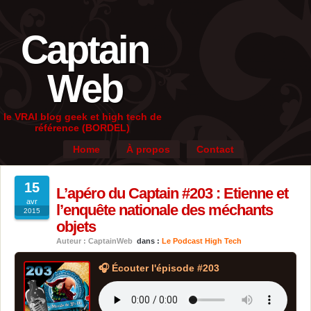
Captain
Web
le VRAI blog geek et high tech de
référence (BORDEL)
Home
À propos
Contact
15
L’apéro du Captain #203 : Etienne et
avr
l’enquête nationale des méchants
2015
objets
Auteur : CaptainWeb
dans :
Le Podcast High Tech
🎧 Écouter l'épisode #203