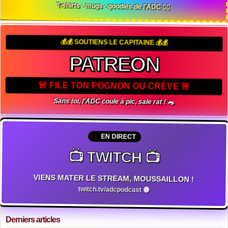
T-shirts · mugs · goodies de l'ADC 🏴‍☠️
💰💰 SOUTIENS LE CAPITAINE 💰💰
PATREON
🚨 FILE TON POGNON OU CRÈVE 🚨
Sans toi, l'ADC coule à pic, sale rat ! 🐀
EN DIRECT
📺 TWITCH 📺
VIENS MATER LE STREAM, MOUSSAILLON !
twitch.tv/adcpodcast 🟣
Derniers articles