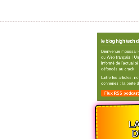
le blog high tech d
Bienvenue moussaillo
du Web français ! Un 
informé de l'actuali
défoncés au crack.
Entre les articles, n
conneries : la perte
Flux RSS podcast
L
D