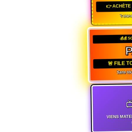
👉 ACHÈTE
T-shirt
💰💰 S
🚨 FILE 
Sans toi

VIENS MATE
t