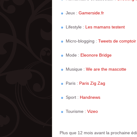
Jeux :
Gamerside.fr
Lifestyle :
Les mamans testent
Micro-blogging :
Tweets de comptoir
Mode :
Eleonore Bridge
Musique :
We are the mascotte
Paris :
Paris Zig Zag
Sport :
Handnews
Tourisme :
Vizeo
Plus que 12 mois avant la prochaine éditi