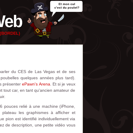
Web
e (BORDEL)
 parler du CES de Las Vegas et de ses
poubelles quelques années plus tard).
us présenter
ePawn's Arena
. Et si je veux
nt tout car, en tant qu'ancien amateur de
ir.
26 pouces relié à une machine (iPhone,
 plateau les graphismes à afficher et
e pion est identifié individuellement via
sez de description, une petite vidéo vous