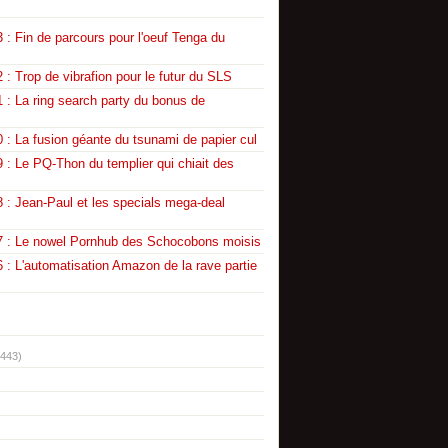
 : Fin de parcours pour l'oeuf Tenga du
 : Trop de vibrafion pour le futur du SLS
 : La ring search party du bonus de
 : La fusion géante du tsunami de papier cul
 : Le PQ-Thon du templier qui chiait des
 : Jean-Paul et les specials mega-deal
7 : Le nowel Pornhub des Schocobons moisis
 : L'automatisation Amazon de la rave partie
(443)