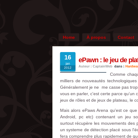
Home
À propos
Contact
16
ePawn : le jeu de pl
jan
Auteur : CaptainWeb
dans :
Hardwa
2012
Comme chaque 
milliers de nouveautés technologique
Généralement je ne me casse pas trop l
vous en parler, c'est certe parce qu’un 
jeux de rôles et de jeux de plateau, le c
Mais alors ePaws Arena qu'est ce que 
Android, pc etc) contenant un jeu so
surtout récupère les mouvements des pion
un systeme de détection placé sous l'écr
fera comprendre plus rapidement de quoi 