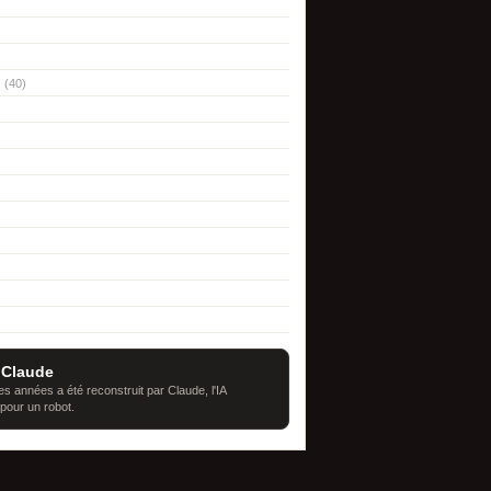
(40)
 Claude
s années a été reconstruit par Claude, l'IA
 pour un robot.