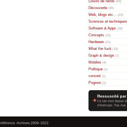
Loisirs de nerds
(50)
Découverte
(45)
Web, blogs etc...
(43)
Sciences et techniques
Software & Apps
(29)
Concepts
(25)
Hardware
(21)
What the fuck
(19)
Graph & design
(7)
Mobiles
(4)
Politique
(1)
concert
(1)
Pognon
(1)
Ressuscité par
✦
Ce site mort depuis de
d'Anthropic. Pas mal,
 référence. Archives 2009–2022.