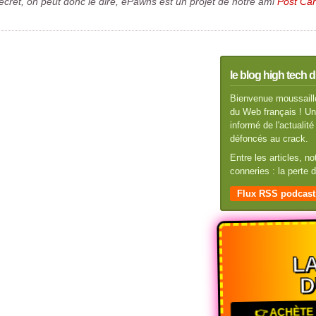
secret, on peut donc le dire, ePawns est un projet de notre ami
Post Ca
le blog high tech d
Bienvenue moussaillo
du Web français ! Un 
informé de l'actuali
défoncés au crack.
Entre les articles, n
conneries : la perte
Flux RSS podcast
LA
D
👉 ACHÈTE 