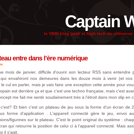
Captain 
le VRAI blog geek et high tech de référenc
ateau entre dans l’ère numérique
re
mois de janvier, difficile d'ouvrir son lecteur RSS sans entendre
s qui envahiront nos demeures dans les douze mois à venir (et nos 
e cul en parler, mais je vais faire une exception cette année pour vo
copain est derrière ça et que c'est une techno française, mais c'est ava
oncept me fait me sentir soudainement très à l'étroit dans mon slip en cu
c'est? Et bien c'est un plateau de jeu sous la forme d'un écran de 
us forme d'application . L'appareil connecté gère le jeu, envoi au
s/figurines sur le plateau. C'est le point original du système : chaqu
an qui retourne la position de celui ci à l'appareil connecté. Mais as
il s'agit.