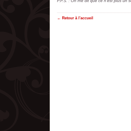
P.P.S. : On me dit que ce n'est plus un 
← Retour à l'accueil