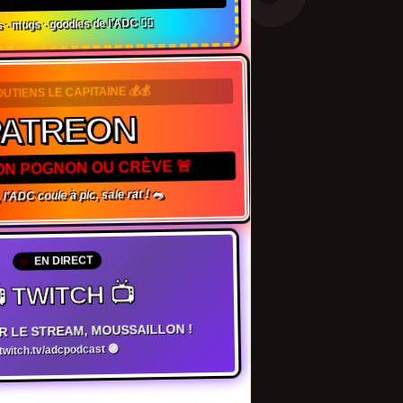
 · mugs · goodies de l'ADC 🏴‍☠️
OUTIENS LE CAPITAINE 💰💰
PATREON
TON POGNON OU CRÈVE 🚨
 l'ADC coule à pic, sale rat ! 🐀
EN DIRECT
 TWITCH 📺
R LE STREAM, MOUSSAILLON !
witch.tv/adcpodcast 🟣