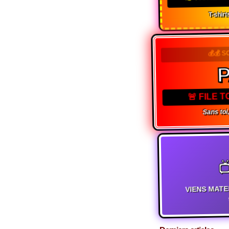
T-shirts
💰💰 S
🚨 FILE 
Sans toi,

VIENS MATE
t