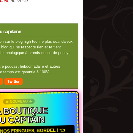
rbone
de l'ATG!
u capitaine
n sur le blog high tech le plus scandaleux
blog qui ne respecte rien et te tient
té technologique à grands coups de poneys
otre podcast hebdomadaire et autres
 de temps est garantie à 100%…
Twitter
🔥 NOUVEAU 🔥
 BOUTIQUE
U CAPTAIN
NOS FRINGUES, BORDEL ! 👈