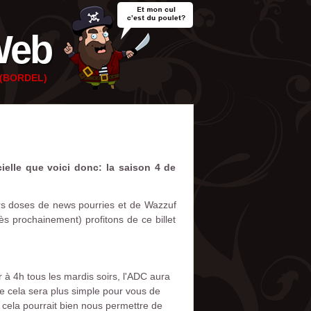
Web
e (BORDEL)
cielle que voici donc: la saison 4 de
urs doses de news pourries et de Wazzuf
s prochainement) profitons de ce billet
à 4h tous les mardis soirs, l'ADC aura
e cela sera plus simple pour vous de
, cela pourrait bien nous permettre de