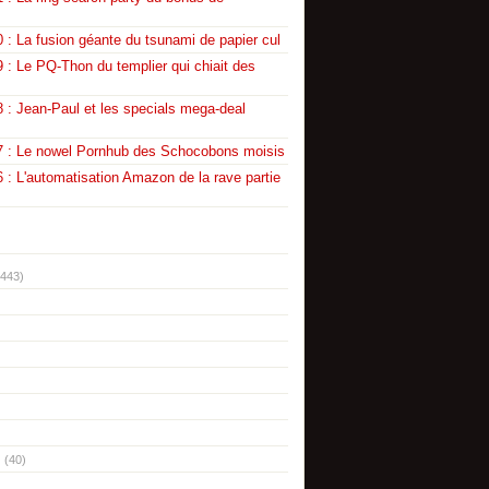
 : La fusion géante du tsunami de papier cul
 : Le PQ-Thon du templier qui chiait des
 : Jean-Paul et les specials mega-deal
7 : Le nowel Pornhub des Schocobons moisis
 : L'automatisation Amazon de la rave partie
(443)
(40)