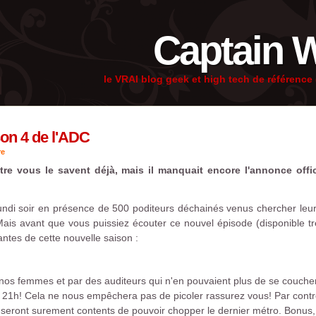
Captain 
le VRAI blog geek et high tech de référenc
son 4 de l'ADC
re
tre vous le savent déjà, mais il manquait encore l'annonce offi
 lundi soir en présence de 500 poditeurs déchainés venus chercher le
ais avant que vous puissiez écouter ce nouvel épisode (disponible trè
antes de cette nouvelle saison :
os femmes et par des auditeurs qui n'en pouvaient plus de se coucher 
 à 21h! Cela ne nous empêchera pas de picoler rassurez vous! Par contr
és seront surement contents de pouvoir chopper le dernier métro. Bonus