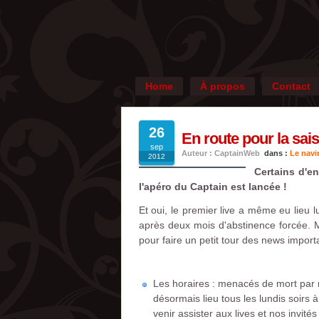
Home
À propos
Contact
26
En route pour la sai
sep
Auteur : CaptainWeb
dans :
Le navi
2012
Certains d'en
l'apéro du Captain est lancée !
Et oui, le premier live a même eu lieu
après deux mois d'abstinence forcée. M
pour faire un petit tour des news import
Les horaires : menacés de mort par n
désormais lieu tous les lundis soirs
venir assister aux lives et nos invit