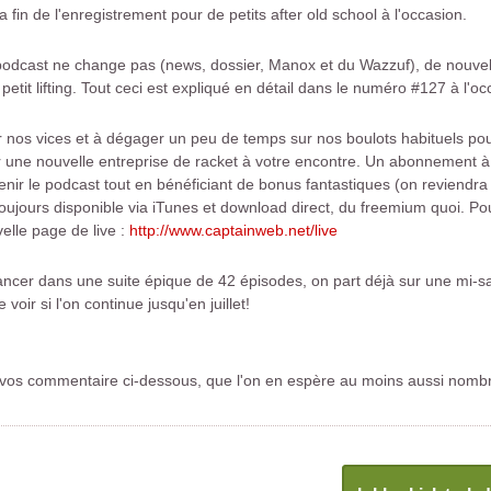
 fin de l'enregistrement pour de petits after old school à l'occasion.
odcast ne change pas (news, dossier, Manox et du Wazzuf), de nouvelle
n petit lifting. Tout ceci est expliqué en détail dans le numéro #127 à l'
 nos vices et à dégager un peu de temps sur nos boulots habituels pou
r une nouvelle entreprise de racket à votre encontre. Un abonnement à 
enir le podcast tout en bénéficiant de bonus fantastiques (on reviendra
toujours disponible via iTunes et download direct, du freemium quoi. Po
elle page de live :
http://www.captainweb.net/live
lancer dans une suite épique de 42 épisodes, on part déjà sur une mi-
 voir si l'on continue jusqu'en juillet!
nd vos commentaire ci-dessous, que l'on en espère au moins aussi nombr