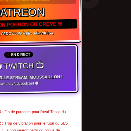
PATREON
TON POGNON OU CRÈVE 🚨
 l'ADC coule à pic, sale rat ! 🐀
EN DIRECT
 TWITCH 📺
R LE STREAM, MOUSSAILLON !
witch.tv/adcpodcast 🟣
 : Fin de parcours pour l'oeuf Tenga du
 : Trop de vibrafion pour le futur du SLS
 : La ring search party du bonus de