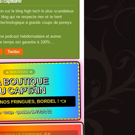
u capitaine
n sur le blog high tech le plus scandaleux
blog qui ne respecte rien et te tient
té technologique à grands coups de poneys
otre podcast hebdomadaire et autres
 de temps est garantie à 100%…
Twitter
🔥 NOUVEAU 🔥
 BOUTIQUE
U CAPTAIN
NOS FRINGUES, BORDEL ! 👈
 · mugs · goodies de l'ADC 🏴‍☠️
OUTIENS LE CAPITAINE 💰💰