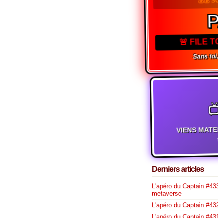
🚨 FILE 
Sans toi,

VIENS MATE
t
Derniers articles
L'apéro du Captain #433
metaverse
L'apéro du Captain #432
L'apéro du Captain #431