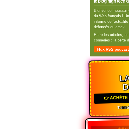
le blog high tech d
Bienvenue moussaillo
du Web français ! Un 
informé de l'actuali
défoncés au crack.
Entre les articles, n
conneries : la perte
Flux RSS podcast
LA
D
👉 ACHÈTE 
T-shirts
💰💰 S