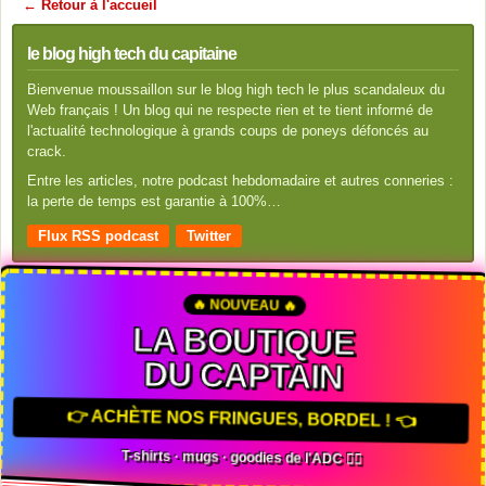
← Retour à l'accueil
le blog high tech du capitaine
Bienvenue moussaillon sur le blog high tech le plus scandaleux du
Web français ! Un blog qui ne respecte rien et te tient informé de
l'actualité technologique à grands coups de poneys défoncés au
crack.
Entre les articles, notre podcast hebdomadaire et autres conneries :
la perte de temps est garantie à 100%…
Flux RSS podcast
Twitter
🔥 NOUVEAU 🔥
LA BOUTIQUE
DU CAPTAIN
👉 ACHÈTE NOS FRINGUES, BORDEL ! 👈
T-shirts · mugs · goodies de l'ADC 🏴‍☠️