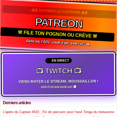
💰💰 SOUTIENS LE CAPITAINE 💰💰
PATREON
🚨 FILE TON POGNON OU CRÈVE 🚨
Sans toi, l'ADC coule à pic, sale rat ! 🐀
EN DIRECT
📺 TWITCH 📺
VIENS MATER LE STREAM, MOUSSAILLON !
twitch.tv/adcpodcast 🟣
Derniers articles
L'apéro du Captain #433 : Fin de parcours pour l'oeuf Tenga du metaverse