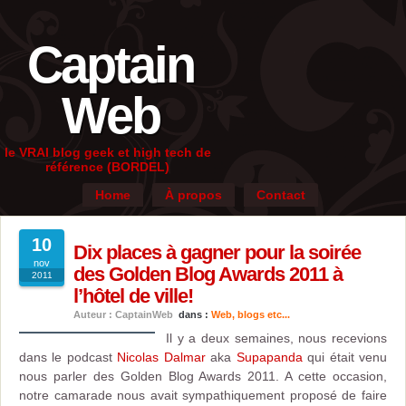
Captain
Web
le VRAI blog geek et high tech de
référence (BORDEL)
Home
À propos
Contact
10
Dix places à gagner pour la soirée
nov
des Golden Blog Awards 2011 à
2011
l’hôtel de ville!
Auteur : CaptainWeb
dans :
Web, blogs etc...
Il y a deux semaines, nous recevions
dans le podcast
Nicolas Dalmar
aka
Supapanda
qui était venu
nous parler des Golden Blog Awards 2011. A cette occasion,
notre camarade nous avait sympathiquement proposé de faire