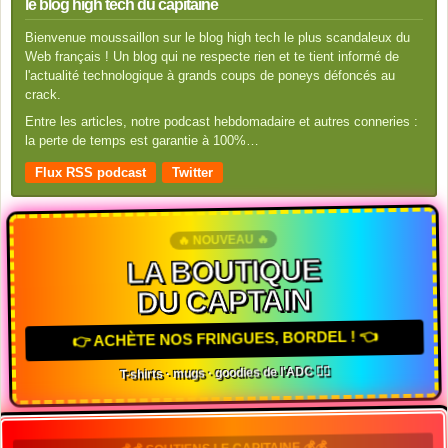
le blog high tech du capitaine
Bienvenue moussaillon sur le blog high tech le plus scandaleux du
Web français ! Un blog qui ne respecte rien et te tient informé de
l'actualité technologique à grands coups de poneys défoncés au
crack.
Entre les articles, notre podcast hebdomadaire et autres conneries :
la perte de temps est garantie à 100%…
Flux RSS podcast
Twitter
🔥 NOUVEAU 🔥
LA BOUTIQUE
DU CAPTAIN
👉 ACHÈTE NOS FRINGUES, BORDEL ! 👈
T-shirts · mugs · goodies de l'ADC 🏴‍☠️
💰💰 SOUTIENS LE CAPITAINE 💰💰