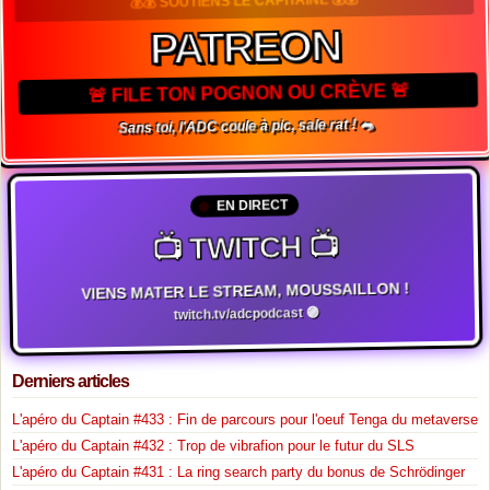
PATREON
🚨 FILE TON POGNON OU CRÈVE 🚨
Sans toi, l'ADC coule à pic, sale rat ! 🐀
EN DIRECT
📺 TWITCH 📺
VIENS MATER LE STREAM, MOUSSAILLON !
twitch.tv/adcpodcast 🟣
Derniers articles
L'apéro du Captain #433 : Fin de parcours pour l'oeuf Tenga du metaverse
L'apéro du Captain #432 : Trop de vibrafion pour le futur du SLS
L'apéro du Captain #431 : La ring search party du bonus de Schrödinger