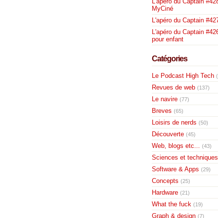
L'apéro du Captain #428
MyCiné
L'apéro du Captain #42
L'apéro du Captain #426
pour enfant
Catégories
Le Podcast High Tech
Revues de web
(137)
Le navire
(77)
Breves
(65)
Loisirs de nerds
(50)
Découverte
(45)
Web, blogs etc...
(43)
Sciences et techniques
Software & Apps
(29)
Concepts
(25)
Hardware
(21)
What the fuck
(19)
Graph & design
(7)