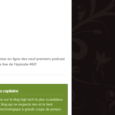
 mise en ligne des neuf premiers podcast
 live de l'épisode #60!
u capitaine
n sur le blog high tech le plus scandaleux
blog qui ne respecte rien et te tient
té technologique à grands coups de poneys