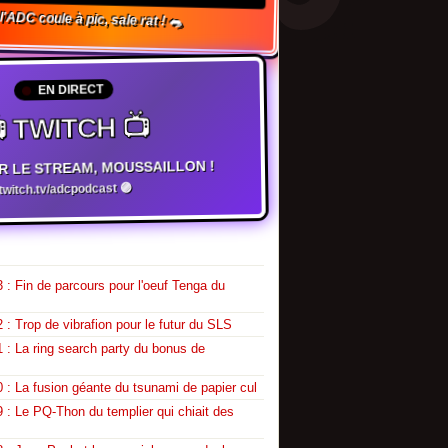
l'ADC coule à pic, sale rat ! 🐀
EN DIRECT
 TWITCH 📺
R LE STREAM, MOUSSAILLON !
witch.tv/adcpodcast 🟣
 : Fin de parcours pour l'oeuf Tenga du
 : Trop de vibrafion pour le futur du SLS
 : La ring search party du bonus de
 : La fusion géante du tsunami de papier cul
 : Le PQ-Thon du templier qui chiait des