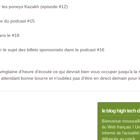
r les poneys Kazakh (episode #12)
ue du podcast #15
ans le #18
r le sujet des billets sponsorisés dans le podcast #16
ingtaine d'heure d'écoute ce qui devrait bien vous occuper jusqu'à la
attendant bonne bourre et n'oubliez pas d'être en direct demain pour le
le blog high tech d
Bienvenue moussaillo
du Web français ! Un 
informé de l'actuali
défoncés au crack.