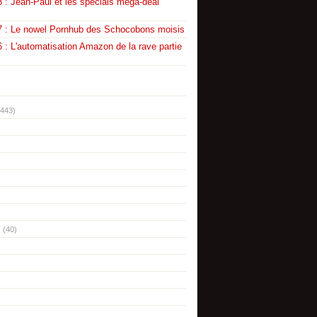
 : Jean-Paul et les specials mega-deal
7 : Le nowel Pornhub des Schocobons moisis
 : L'automatisation Amazon de la rave partie
(443)
(40)