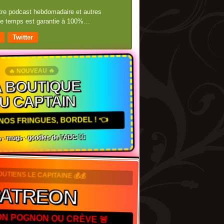
otre podcast hebdomadaire et autres
 de temps est garantie à 100%…
Twitter
🔥 NOUVEAU 🔥
 BOUTIQUE
U CAPTAIN
NOS FRINGUES, BORDEL ! 👈
 · mugs · goodies de l'ADC 🏴‍☠️
SOUTIENS LE CAPITAINE 💰💰
ATREON
TON POGNON OU CRÈVE 🚨