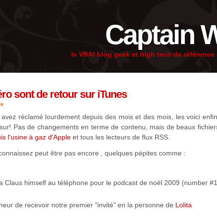
Captain 
le VRAI blog geek et high tech de référenc
éro sont de retour sur iTunes
re
 avez réclamé lourdement depuis des mois et des mois, les voici enfi
 sur! Pas de changements en terme de contenu, mais de beaux fichiers 
s l'usine à gaz d'Apple
et tous les lecteurs de flux RSS.
onnaissez peut être pas encore , quelques pépites comme :
a Claus himself au téléphone pour le podcast de noël 2009 (number #
eur de recevoir notre premier "invité" en la personne de
Lolita