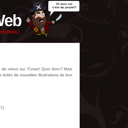
Web
e (BORDEL)
n de retour sur iTunes! Quoi donc? Mais
dotés de nouvelles illustrations de bon
17)