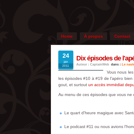
Home
À propos
Contact
24
Dix épisodes de l'ap
jan
Auteur : CaptainWeb
dans :
Le navi
2011
Vous nous les
les épisodes #10 à #19 de l'apéro bien
gout, et surtout
un accès immédiat depui
Au menu de ces épisodes que vous ne c
Le quart d'heure magique avec Sant
Le podcast #11 ou nous avions l'honn