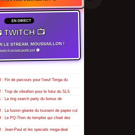
EN DIRECT
 TWITCH 📺
R LE STREAM, MOUSSAILLON !
witch.tv/adcpodcast 🟣
 : Fin de parcours pour l'oeuf Tenga du
 : Trop de vibrafion pour le futur du SLS
 : La ring search party du bonus de
 : La fusion géante du tsunami de papier cul
 : Le PQ-Thon du templier qui chiait des
 : Jean-Paul et les specials mega-deal