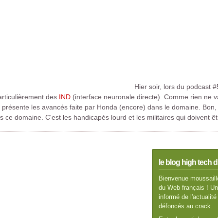
Hier soir, lors du podcast #
particulièrement des
IND
(interface neuronale directe). Comme rien ne v
i présente les avancés faite par Honda (encore) dans le domaine. Bon,
 domaine. C'est les handicapés lourd et les militaires qui doivent êt
le blog high tech d
Bienvenue moussaillo
du Web français ! Un 
informé de l'actuali
défoncés au crack.