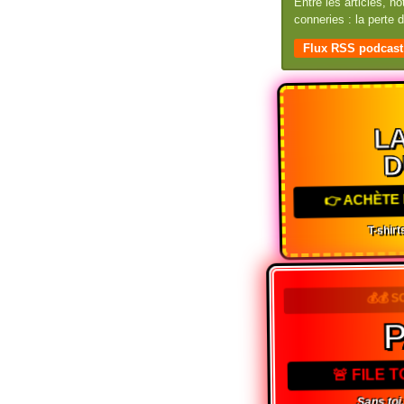
Entre les articles, n
conneries : la perte
Flux RSS podcast
LA
D
👉 ACHÈTE 
T-shirts
💰💰 S
🚨 FILE 
Sans toi,