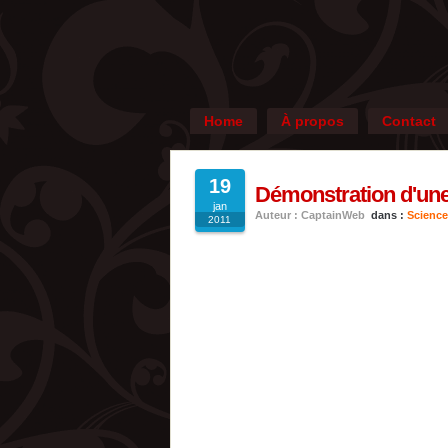
Home
À propos
Contact
19
Démonstration d'une
jan
Auteur : CaptainWeb
dans :
Science
2011