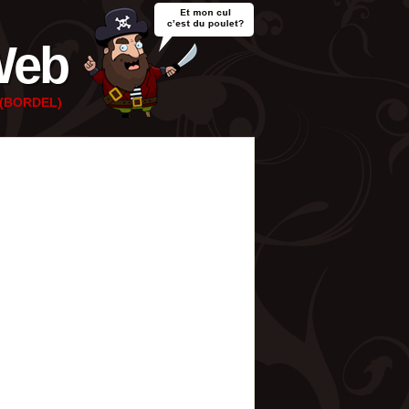
Web
e (BORDEL)