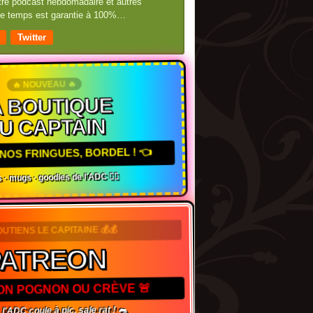
otre podcast hebdomadaire et autres
 de temps est garantie à 100%…
Twitter
🔥 NOUVEAU 🔥
 BOUTIQUE
U CAPTAIN
NOS FRINGUES, BORDEL ! 👈
 · mugs · goodies de l'ADC 🏴‍☠️
OUTIENS LE CAPITAINE 💰💰
PATREON
TON POGNON OU CRÈVE 🚨
 l'ADC coule à pic, sale rat ! 🐀