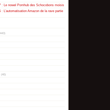
7 : Le nowel Pornhub des Schocobons moisis
 : L'automatisation Amazon de la rave partie
(443)
(40)