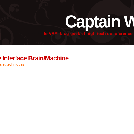
Captain 
le VRAI blog geek et high tech de référenc
 Interface Brain/Machine
s et techniques