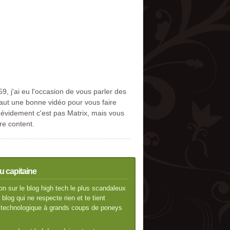
59, j'ai eu l'occasion de vous parler des
aut une bonne vidéo pour vous faire
 évidement c'est pas Matrix, mais vous
re content.
u capitaine
n sur le blog high tech le plus scandaleux
blog qui ne respecte rien et te tient
té technologique à grands coups de poneys