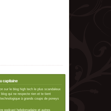
u capitaine
n sur le blog high tech le plus scandaleux
blog qui ne respecte rien et te tient
té technologique à grands coups de poneys
otre podcast hebdomadaire et autres