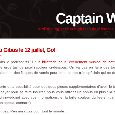
Captain 
le VRAI blog geek et high tech de référenc
Gibus le 12 juillet, Go!
re
dans le podcast #151 :
la billetterie pour l’évènement musical de cet
le gros tas de pixel racoleur ci-dessous. On va pas en faire des 
lcool et des flaques de vomis pour cette soirée très spéciale qui se dé
rte et la possibilité pour quelques pièces supplémentaires d'avoir le te
 payer pour se faire insulter, nous vous offrons un bonus en plus : la
inweb.net avec vos informations, et la taille couleur du tee-shirt 
n spécial connard).
 foncez, y'en aura pas pour tout le monde :