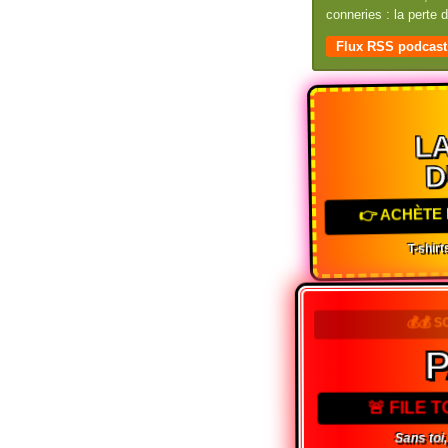
conneries : la perte
Flux RSS podcast
LA
D
👉 ACHÈTE 
T-shirts
💰💰 S
🚨 FILE 
Sans toi,