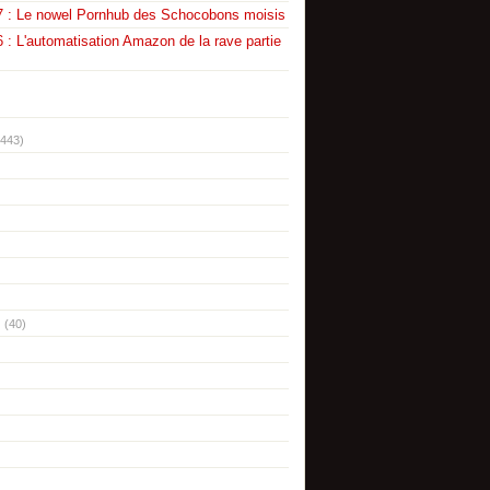
7 : Le nowel Pornhub des Schocobons moisis
 : L'automatisation Amazon de la rave partie
(443)
(40)