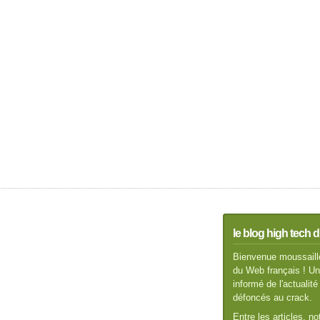
le blog high tech d
Bienvenue moussaillo
du Web français ! Un 
informé de l'actuali
défoncés au crack.
Entre les articles, n