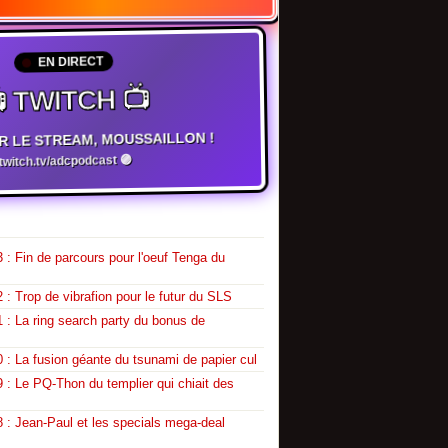
EN DIRECT
 TWITCH 📺
R LE STREAM, MOUSSAILLON !
witch.tv/adcpodcast 🟣
 : Fin de parcours pour l'oeuf Tenga du
 : Trop de vibrafion pour le futur du SLS
 : La ring search party du bonus de
 : La fusion géante du tsunami de papier cul
 : Le PQ-Thon du templier qui chiait des
 : Jean-Paul et les specials mega-deal