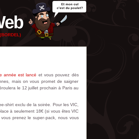
Web
e (BORDEL)
te année est lancé
et vous pouvez dès
tonnes, mais on vous promet de saigner
roulera le 12 juillet prochain à Paris au
e-shirt exclu de la soirée. Pour les VIC,
 place à seulement 18€ (si vous êtes VIC
si vous prenez le super-pack, nous vous