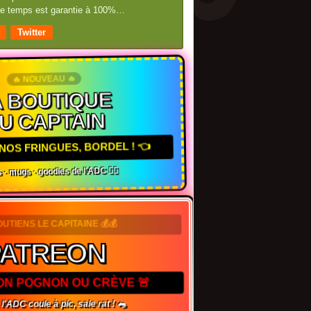
 de temps est garantie à 100%…
Twitter
🔥 NOUVEAU 🔥
 BOUTIQUE
U CAPTAIN
NOS FRINGUES, BORDEL ! 👈
 · mugs · goodies de l'ADC 🏴‍☠️
OUTIENS LE CAPITAINE 💰💰
PATREON
TON POGNON OU CRÈVE 🚨
 l'ADC coule à pic, sale rat ! 🐀