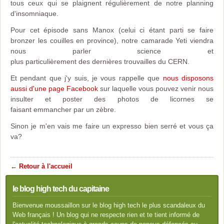
tous ceux qui se plaignent régulièrement de notre planning
d'insomniaque.
Pour cet épisode sans Manox (celui ci étant parti se faire
bronzer les couilles en province), notre camarade Yeti viendra
nous parler science et
plus particulièrement des dernières trouvailles du CERN.
Et pendant que j'y suis, je vous rappelle que
nous disposons
aussi d'une page Facebook
sur laquelle vous pouvez venir nous
insulter et poster des photos de licornes se
faisant emmancher par un zèbre.
Sinon je m'en vais me faire un expresso bien serré et vous ça
va?
← Retour à l'accueil
le blog high tech du capitaine
Bienvenue moussaillon sur le blog high tech le plus scandaleux du
Web français ! Un blog qui ne respecte rien et te tient informé de