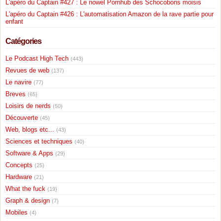
L'apéro du Captain #427 : Le nowel Pornhub des Schocobons moisis
L'apéro du Captain #426 : L'automatisation Amazon de la rave partie pour
enfant
Catégories
Le Podcast High Tech
(443)
Revues de web
(137)
Le navire
(77)
Breves
(65)
Loisirs de nerds
(50)
Découverte
(45)
Web, blogs etc...
(43)
Sciences et techniques
(40)
Software & Apps
(29)
Concepts
(25)
Hardware
(21)
What the fuck
(19)
Graph & design
(7)
Mobiles
(4)