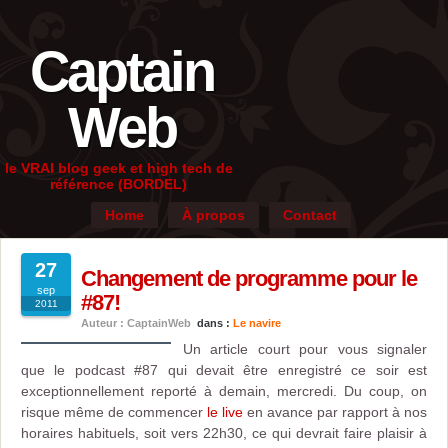
Captain
Web
le VRAI blog geek et high tech de
référence (BORDEL)
Home
À propos
Contact
27
Changement de programme pour le
sep
#87!
2011
Auteur : CaptainWeb
dans :
Le navire
Un article court pour vous signaler
que le podcast #87 qui devait être enregistré ce soir est
exceptionnellement reporté à demain, mercredi. Du coup, on
risque même de commencer
le live
en avance par rapport à nos
horaires habituels, soit vers 22h30, ce qui devrait faire plaisir à