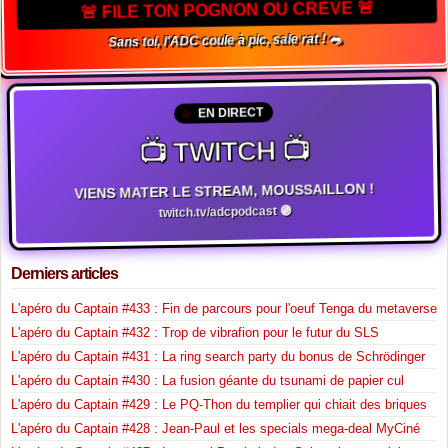
🚨 FILE TON POGNON OU CRÈVE 🚨
Sans toi, l'ADC coule à pic, sale rat ! 🐀
EN DIRECT
📺 TWITCH 📺
VIENS MATER LE STREAM, MOUSSAILLON !
twitch.tv/adcpodcast 🟣
Derniers articles
L'apéro du Captain #433 : Fin de parcours pour l'oeuf Tenga du metaverse
L'apéro du Captain #432 : Trop de vibrafion pour le futur du SLS
L'apéro du Captain #431 : La ring search party du bonus de Schrödinger
L'apéro du Captain #430 : La fusion géante du tsunami de papier cul
L'apéro du Captain #429 : Le PQ-Thon du templier qui chiait des briques
L'apéro du Captain #428 : Jean-Paul et les specials mega-deal MyCiné