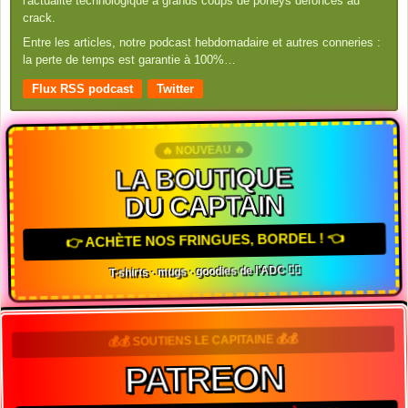
l'actualité technologique à grands coups de poneys défoncés au
crack.
Entre les articles, notre podcast hebdomadaire et autres conneries :
la perte de temps est garantie à 100%…
Flux RSS podcast
Twitter
🔥 NOUVEAU 🔥
LA BOUTIQUE
DU CAPTAIN
👉 ACHÈTE NOS FRINGUES, BORDEL ! 👈
T-shirts · mugs · goodies de l'ADC 🏴‍☠️
💰💰 SOUTIENS LE CAPITAINE 💰💰
PATREON