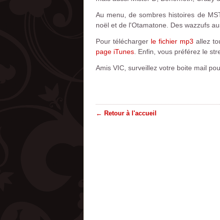
Au menu, de sombres histoires de MST 
noël et de l'Otamatone. Des wazzufs au
Pour télécharger
le fichier mp3
allez to
page iTunes
. Enfin, vous préférez le st
Amis VIC, surveillez votre boite mail po
← Retour à l'accueil