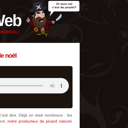
Web
e (BORDEL)
de noël
'est dire. Déjà on était nombreux : les
cent,
notre producteur de pinard naturel
,