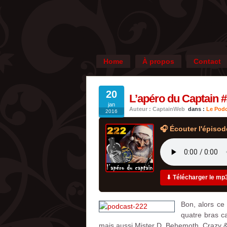
Home
À propos
Contact
20
L’apéro du Captain #
jan
Auteur : CaptainWeb
dans :
Le Podc
2016
🎧 Écouter l'épisod
⬇ Télécharger le mp
Bon, alors ce 
quatre bras c
mais aussi Mister D, Behemoth, Crazy & 