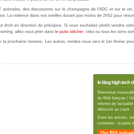
animales, des discussions sur le champagne de l'ADC et sur le vin, 
ssi. La violence dans vos oreilles durant pas moins de 2h52 pour résu
ut droit en direction du précipice. Si vous souhaitez plutôt vendre vo
reaming, allez vous jeter dans
le puits stitcher
, celui ou tous les sons son
ur la prochaine newsvic. Les autres, rendez-vous vers le 1er février pou
le blog high tech d
Bienvenue moussaillo
du Web français ! Un 
informé de l'actuali
défoncés au crack.
Entre les articles, n
conneries : la perte
Flux RSS podcast