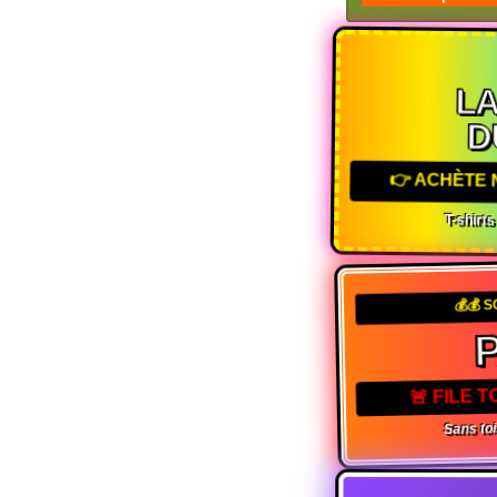
L
D
👉 ACHÈTE 
T-shirt
💰💰 
🚨 FILE 
Sans toi,