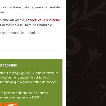
des neutrinos italiens, une chanson de
mer.
tre âme au diable,
rendez-vous sur notre
t déformés à la limite de l'inaudible.
r un nouveau live de folie!
u capitaine
n sur le blog high tech le plus scandaleux
blog qui ne respecte rien et te tient
té technologique à grands coups de poneys
otre podcast hebdomadaire et autres
 de temps est garantie à 100%…
Twitter