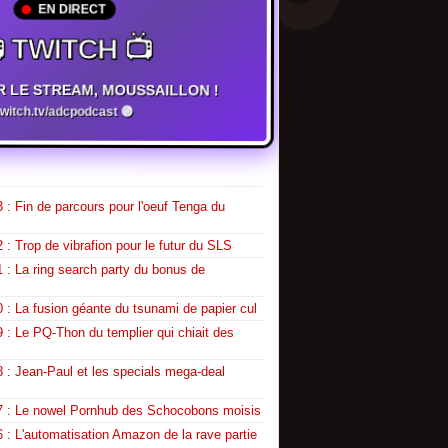
EN DIRECT
 TWITCH 📺
R LE STREAM, MOUSSAILLON !
twitch.tv/adcpodcast 🟣
 : Fin de parcours pour l'oeuf Tenga du
 : Trop de vibrafion pour le futur du SLS
 : La ring search party du bonus de
 : La fusion géante du tsunami de papier cul
 : Le PQ-Thon du templier qui chiait des
 : Jean-Paul et les specials mega-deal
7 : Le nowel Pornhub des Schocobons moisis
 : L'automatisation Amazon de la rave partie