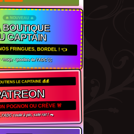
🔥 NOUVEAU 🔥
A BOUTIQUE
U CAPTAIN
NOS FRINGUES, BORDEL ! 👈
s · mugs · goodies de l'ADC 🏴‍☠️
SOUTIENS LE CAPITAINE 💰💰
PATREON
TON POGNON OU CRÈVE 🚨
 l'ADC coule à pic, sale rat ! 🐀