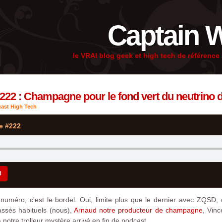
Captain 
le VRAI blog geek et high tech de référenc
222 : Champagne pour le fond vert du neutrino 
ast High Tech
e #222
3
numéro, c'est le bordel. Oui, limite plus que le dernier avec ZQSD, c
assés habituels (nous),
Arnaud notre producteur de champagne
, Vin
notre trolleur mystère arrivé en fin de podcast.