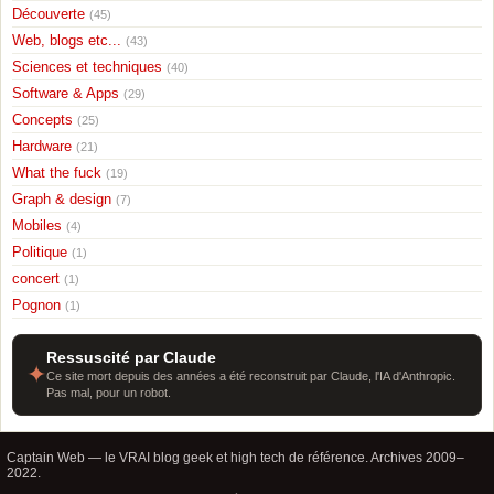
Découverte
(45)
Web, blogs etc...
(43)
Sciences et techniques
(40)
Software & Apps
(29)
Concepts
(25)
Hardware
(21)
What the fuck
(19)
Graph & design
(7)
Mobiles
(4)
Politique
(1)
concert
(1)
Pognon
(1)
Ressuscité par Claude
✦
Ce site mort depuis des années a été reconstruit par Claude, l'IA d'Anthropic.
Pas mal, pour un robot.
Captain Web — le VRAI blog geek et high tech de référence. Archives 2009–
2022.