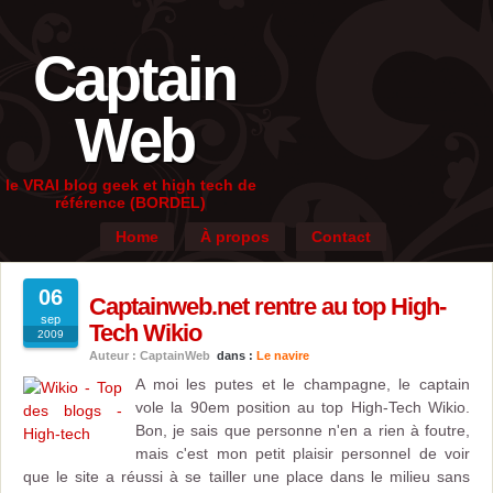
Captain
Web
le VRAI blog geek et high tech de
référence (BORDEL)
Home
À propos
Contact
06
Captainweb.net rentre au top High-
sep
Tech Wikio
2009
Auteur : CaptainWeb
dans :
Le navire
A moi les putes et le champagne, le captain
vole la 90em position au top High-Tech Wikio.
Bon, je sais que personne n'en a rien à foutre,
mais c'est mon petit plaisir personnel de voir
que le site a réussi à se tailler une place dans le milieu sans