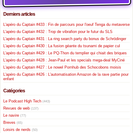
Derniers articles
L'apéro du Captain #433 : Fin de parcours pour l'oeuf Tenga du metaverse
L'apéro du Captain #432 : Trop de vibrafion pour le futur du SLS
L'apéro du Captain #431 : La ring search party du bonus de Schrödinger
L'apéro du Captain #430 : La fusion géante du tsunami de papier cul
L'apéro du Captain #429 : Le PQ-Thon du templier qui chiait des briques
L'apéro du Captain #428 : Jean-Paul et les specials mega-deal MyCiné
L'apéro du Captain #427 : Le nowel Pornhub des Schocobons moisis
L'apéro du Captain #426 : L'automatisation Amazon de la rave partie pour
enfant
Catégories
Le Podcast High Tech
(443)
Revues de web
(137)
Le navire
(77)
Breves
(65)
Loisirs de nerds
(50)