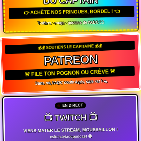
DU CAPTAIN
👉 ACHÈTE NOS FRINGUES, BORDEL ! 👈
T-shirts · mugs · goodies de l'ADC 🏴‍☠️
💰💰 SOUTIENS LE CAPITAINE 💰💰
PATREON
🚨 FILE TON POGNON OU CRÈVE 🚨
Sans toi, l'ADC coule à pic, sale rat ! 🐀
EN DIRECT
📺 TWITCH 📺
VIENS MATER LE STREAM, MOUSSAILLON !
twitch.tv/adcpodcast 🟣