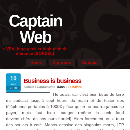
Captain
Web
le VRAI blog geek et high tech de
référence (BORDEL)
Home
À propos
Contact
10
Business is business
mai
Auteur : CaptainWeb
dans :
Le navire
2010
Hé ouais, car c'est bien beau de faire
du podcast jusqu'à sept heure du matin et de tester des
téléphones portables à 1000€ pièce qu'on ne pourra jamais se
payer, mais faut bien manger (même la junk food
devient chère de nos jours bordel). Alors forcément, on a tous
des boulots à coté. Manox dessine des pingouins morts, LTP