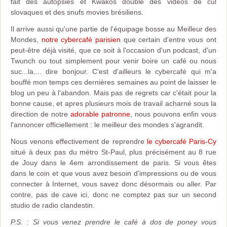
fait des autopsies et Kwakos double des vidéos de cul
slovaques et des snufs movies brésiliens.
Il arrive aussi qu'une partie de l'équipage bosse au Meilleur des
Mondes,
notre cybercafé parisien
que certain d'entre vous ont
peut-être déjà visité, que ce soit à l'occasion d'un podcast, d'un
Twunch ou tout simplement pour venir boire un café ou nous
suc...la.... dire bonjour. C'est d'ailleurs le cybercafé qui m'a
bouffé mon temps ces dernières semaines au point de laisser le
blog un peu à l'abandon. Mais pas de regrets car c'était pour la
bonne cause, et apres plusieurs mois de travail acharné sous la
direction de notre
adorable patronne
, nous pouvons enfin vous
l'annoncer officiellement : le meilleur des mondes s'agrandit.
Nous venons effectivement de reprendre
le cybercafé Paris-Cy
situé à deux pas du métro St-Paul, plus précisément au 8 rue
de Jouy dans le 4em arrondissement de paris. Si vous êtes
dans le coin et que vous avez besoin d'impressions ou de vous
connecter à Internet, vous savez donc désormais ou aller. Par
contre, pas de cave ici, donc ne comptez pas sur un second
studio de radio clandestin.
P.S. : Si vous venez prendre le café à dos de poney vous