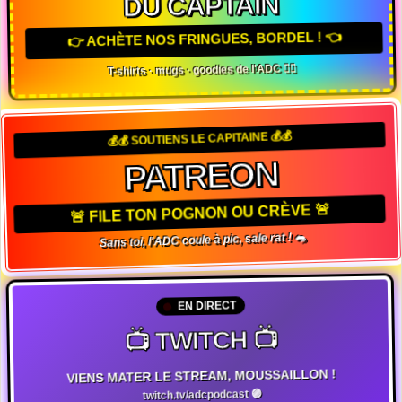
DU CAPTAIN
👉 ACHÈTE NOS FRINGUES, BORDEL ! 👈
T-shirts · mugs · goodies de l'ADC 🏴‍☠️
💰💰 SOUTIENS LE CAPITAINE 💰💰
PATREON
🚨 FILE TON POGNON OU CRÈVE 🚨
Sans toi, l'ADC coule à pic, sale rat ! 🐀
EN DIRECT
📺 TWITCH 📺
VIENS MATER LE STREAM, MOUSSAILLON !
twitch.tv/adcpodcast 🟣