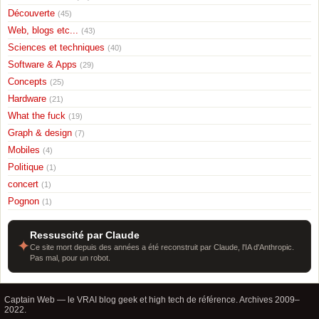
Découverte
(45)
Web, blogs etc...
(43)
Sciences et techniques
(40)
Software & Apps
(29)
Concepts
(25)
Hardware
(21)
What the fuck
(19)
Graph & design
(7)
Mobiles
(4)
Politique
(1)
concert
(1)
Pognon
(1)
Ressuscité par Claude
✦
Ce site mort depuis des années a été reconstruit par Claude, l'IA d'Anthropic.
Pas mal, pour un robot.
Captain Web — le VRAI blog geek et high tech de référence. Archives 2009–
2022.