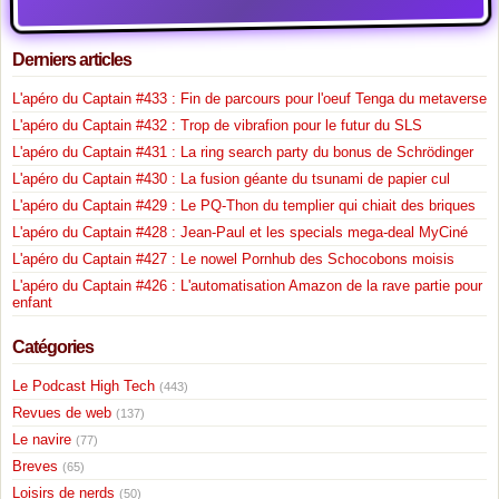
Derniers articles
L'apéro du Captain #433 : Fin de parcours pour l'oeuf Tenga du metaverse
L'apéro du Captain #432 : Trop de vibrafion pour le futur du SLS
L'apéro du Captain #431 : La ring search party du bonus de Schrödinger
L'apéro du Captain #430 : La fusion géante du tsunami de papier cul
L'apéro du Captain #429 : Le PQ-Thon du templier qui chiait des briques
L'apéro du Captain #428 : Jean-Paul et les specials mega-deal MyCiné
L'apéro du Captain #427 : Le nowel Pornhub des Schocobons moisis
L'apéro du Captain #426 : L'automatisation Amazon de la rave partie pour
enfant
Catégories
Le Podcast High Tech
(443)
Revues de web
(137)
Le navire
(77)
Breves
(65)
Loisirs de nerds
(50)