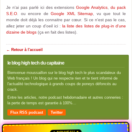
Je n'ai pas parlé ici des extensions
Google Analytics
,
du pack
S.E.O
. ou encore de
Google XML Sitemap
, vu que tout le
monde doit déjà les connaitre par cœur. Si ce n'est pas le cas,
allez jeter un coup d'oeil ici :
la liste des listes de plug-in d'une
dizaine de blogs
(ça en fait des listes).
← Retour à l'accueil
le blog high tech du capitaine
Bienvenue moussaillon sur le blog high tech le plus scandaleux du
Web français ! Un blog qui ne respecte rien et te tient informé de
l'actualité technologique à grands coups de poneys défoncés au
crack.
Entre les articles, notre podcast hebdomadaire et autres conneries :
la perte de temps est garantie à 100%…
Flux RSS podcast
Twitter
🔥 NOUVEAU 🔥