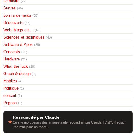
Le navire
(77)
Breves
(65)
Loisirs de nerds
(50)
Découverte
(45)
Web, blogs etc...
(43)
Sciences et techniques
(40)
Software & Apps
(29)
Concepts
(25)
Hardware
(21)
What the fuck
(19)
Graph & design
(7)
Mobiles
(4)
Politique
(1)
concert
(1)
Pognon
(1)
Ressuscité par Claude
✦
Ce site mort depuis des années a été reconstruit par Claude, l'IA d'Anthropic.
Pas mal, pour un robot.