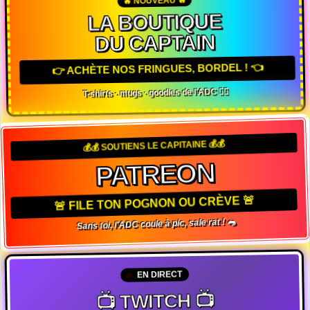
LA BOUTIQUE
DU CAPTAIN
👉 ACHÈTE NOS FRINGUES, BORDEL ! 👈
T-shirts · mugs · goodies de l'ADC 🏴‍☠️
💰💰 SOUTIENS LE CAPITAINE 💰💰
PATREON
🚨 FILE TON POGNON OU CRÈVE 🚨
Sans toi, l'ADC coule à pic, sale rat ! 🐀
EN DIRECT
📺 TWITCH 📺