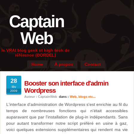
Captain
Web
le VRAI blog geek et high tech de
référence (BORDEL)
Home
À propos
Contact
28
Booster son interface d'admin
fév
Wordpress
2009
Auteur : CaptainWeb
dans :
Web, blogs etc...
L'interface d'administration de Wordpress s'est enrichie au fil du
temps de nombreuses fonctions qui n'était accessibles
auparavant que par l'installation de plug-in indépendants. Sans
pour autant transformer notre script préféré en usine à gaz,
voici quelques extensions supplémentaires qui rendent ma vie