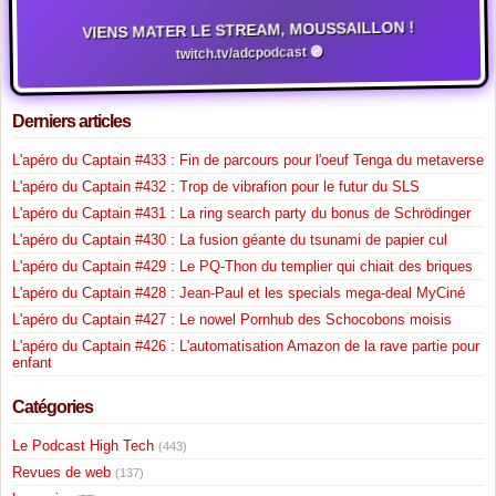
VIENS MATER LE STREAM, MOUSSAILLON !
twitch.tv/adcpodcast 🟣
Derniers articles
L'apéro du Captain #433 : Fin de parcours pour l'oeuf Tenga du metaverse
L'apéro du Captain #432 : Trop de vibrafion pour le futur du SLS
L'apéro du Captain #431 : La ring search party du bonus de Schrödinger
L'apéro du Captain #430 : La fusion géante du tsunami de papier cul
L'apéro du Captain #429 : Le PQ-Thon du templier qui chiait des briques
L'apéro du Captain #428 : Jean-Paul et les specials mega-deal MyCiné
L'apéro du Captain #427 : Le nowel Pornhub des Schocobons moisis
L'apéro du Captain #426 : L'automatisation Amazon de la rave partie pour
enfant
Catégories
Le Podcast High Tech
(443)
Revues de web
(137)