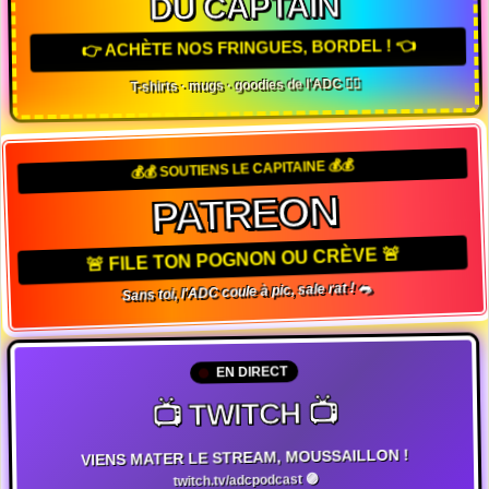
DU CAPTAIN
👉 ACHÈTE NOS FRINGUES, BORDEL ! 👈
T-shirts · mugs · goodies de l'ADC 🏴‍☠️
💰💰 SOUTIENS LE CAPITAINE 💰💰
PATREON
🚨 FILE TON POGNON OU CRÈVE 🚨
Sans toi, l'ADC coule à pic, sale rat ! 🐀
EN DIRECT
📺 TWITCH 📺
VIENS MATER LE STREAM, MOUSSAILLON !
twitch.tv/adcpodcast 🟣