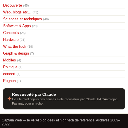
Découverte
(45)
Web, blogs etc...
(43)
Sciences et techniques
(40)
Software & Apps
(29)
Concepts
(25)
Hardware
(21)
What the fuck
(19)
Graph & design
(7)
Mobiles
(4)
Politique
(1)
concert
(1)
Pognon
(1)
Ressuscité par Claude
✦
Ce site mort depuis des années a été reconstruit par Claude, l'IA d'Anthropic.
Pas mal, pour un robot.
Captain Web — le VRAI blog geek et high tech de référence. Archives 2009–
2022.