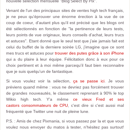
nouvelle sélection mensuelle "Blog’Select By Pix".
Venant de l'un des principaux sites de ventes high tech français,
je ne peux qu'éprouver une énorme érection à la vue de ce
coup de coeur, d'autant plus qu'il est précisé que les blogs ont
été sélectionnés en fonction de "la pertinence de leurs tests,
leurs points de vue originaux, leurs conseils d’achat, leurs trucs
et astuces". Etant donné que le seul test que j'aie jamais fait est
celui du buffet de la derniere soirée LG, j'imagine que ce sont
mes trucs et astuces pour
trouver des putes grâce à son iPhone
qui a du plaire à leur équipe. Félicitation donc à eux pour ce
choix pertinent et à moi même parcequ'il faut bien reconnaitre
que je suis quelqu'un de fantastique.
Si vous voulez voir la sélection,
ça se passe ici
. Je vous
préviens quand même : vous ne devriez pas forcément trouver
de grandes nouveautés, le classement reprenant à 90% le top
Wikio high tech. Y'a même
ce vieux Fred et ses
castors consommateurs de CPU
, c'est dire si c'est aussi mal
fréquenté que Twitter une nuit de pleine lune.
P.S. : Amis de chez Pixmania, si vous passez par la et que vous
voulez nous envoyer du matos à tester, n'hésitez pas surtout!