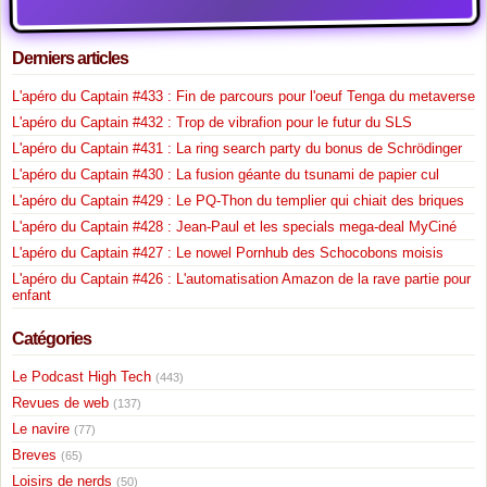
Derniers articles
L'apéro du Captain #433 : Fin de parcours pour l'oeuf Tenga du metaverse
L'apéro du Captain #432 : Trop de vibrafion pour le futur du SLS
L'apéro du Captain #431 : La ring search party du bonus de Schrödinger
L'apéro du Captain #430 : La fusion géante du tsunami de papier cul
L'apéro du Captain #429 : Le PQ-Thon du templier qui chiait des briques
L'apéro du Captain #428 : Jean-Paul et les specials mega-deal MyCiné
L'apéro du Captain #427 : Le nowel Pornhub des Schocobons moisis
L'apéro du Captain #426 : L'automatisation Amazon de la rave partie pour
enfant
Catégories
Le Podcast High Tech
(443)
Revues de web
(137)
Le navire
(77)
Breves
(65)
Loisirs de nerds
(50)