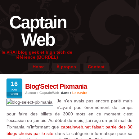
Captain
Web
le VRAI blog geek et high tech de
référence (BORDEL)
Home
À propos
Contact
16
Blog'Select Pixmania
nov
Auteur : CaptainWeb
dans :
Le navire
2009
Je n'en avais pas encore parlé mais
n'ayant pas énormément de temps
pour faire des billets de 3000 mots en ce moment c'est
l'occasion ou jamais. Au début du mois, j'ai reçu un petit mail de
Pixmania m'informant que
captainweb.net faisait partie des 30
blogs choisis par le site
dans la catégorie informatique pour sa