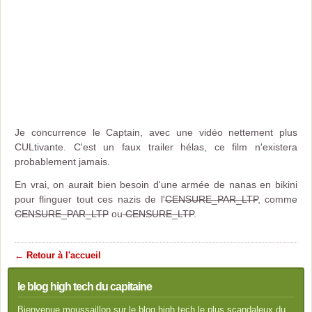
Je concurrence le Captain, avec une vidéo nettement plus
CULtivante. C'est un faux trailer hélas, ce film n'existera
probablement jamais.
En vrai, on aurait bien besoin d'une armée de nanas en bikini
pour flinguer tout ces nazis de l'
CENSURE_PAR_LTP
, comme
CENSURE_PAR_LTP
ou
CENSURE_LTP
.
← Retour à l'accueil
le blog high tech du capitaine
Bienvenue moussaillon sur le blog high tech le plus scandaleux du