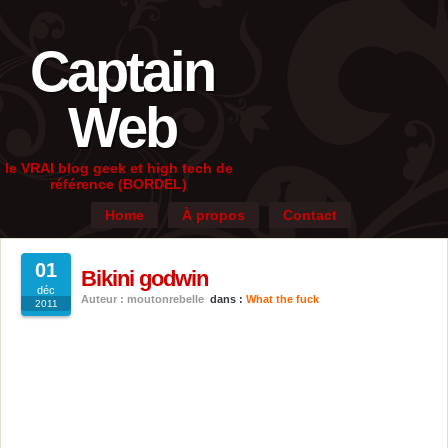
Captain
Web
le VRAI blog geek et high tech de
référence (BORDEL)
Home
À propos
Contact
01
Bikini godwin
déc
Auteur : moutonrebelle
dans :
What the fuck
2011