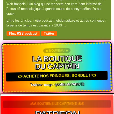
Web français ! Un blog qui ne respecte rien et te tient informé de
l'actualité technologique à grands coups de poneys défoncés au
crack.
Entre les articles, notre podcast hebdomadaire et autres conneries :
la perte de temps est garantie à 100%…
Flux RSS podcast
Twitter
🔥 NOUVEAU 🔥
LA BOUTIQUE
DU CAPTAIN
👉 ACHÈTE NOS FRINGUES, BORDEL ! 👈
T-shirts · mugs · goodies de l'ADC 🏴‍☠️
💰💰 SOUTIENS LE CAPITAINE 💰💰