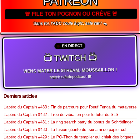
PATREON
🚨 FILE TON POGNON OU CRÈVE 🚨
Sans toi, l'ADC coule à pic, sale rat ! 🐀
EN DIRECT
📺 TWITCH 📺
VIENS MATER LE STREAM, MOUSSAILLON !
twitch.tv/adcpodcast 🟣
Derniers articles
L'apéro du Captain #433 : Fin de parcours pour l'oeuf Tenga du metaverse
L'apéro du Captain #432 : Trop de vibrafion pour le futur du SLS
L'apéro du Captain #431 : La ring search party du bonus de Schrödinger
L'apéro du Captain #430 : La fusion géante du tsunami de papier cul
L'apéro du Captain #429 : Le PQ-Thon du templier qui chiait des briques