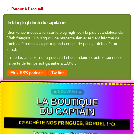
← Retour à l'accueil
le blog high tech du capitaine
Bienvenue moussaillon sur le blog high tech le plus scandaleux du
Web français ! Un blog qui ne respecte rien et te tient informé de
l'actualité technologique à grands coups de poneys défoncés au
crack.
Entre les articles, notre podcast hebdomadaire et autres conneries :
la perte de temps est garantie à 100%…
Flux RSS podcast
Twitter
🔥 NOUVEAU 🔥
LA BOUTIQUE
DU CAPTAIN
👉 ACHÈTE NOS FRINGUES, BORDEL ! 👈
T-shirts · mugs · goodies de l'ADC 🏴‍☠️