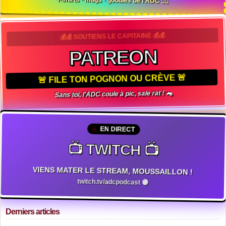
💰💰 SOUTIENS LE CAPITAINE 💰💰
PATREON
🚨 FILE TON POGNON OU CRÈVE 🚨
Sans toi, l'ADC coule à pic, sale rat ! 🐀
EN DIRECT
📺 TWITCH 📺
VIENS MATER LE STREAM, MOUSSAILLON !
twitch.tv/adcpodcast 🟣
Derniers articles