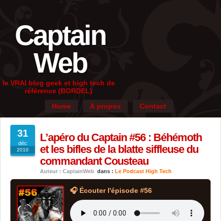
Captain
Web
le VRAI blog geek et high tech de
référence (BORDEL)
Home
À propos
Contact
31
L’apéro du Captain #56 : Béhémoth
déc
et les bifles de la blatte siffleuse du
2010
commandant Cousteau
Auteur : CaptainWeb
dans :
Le Podcast High Tech
🎧 Écouter l'épisode #56