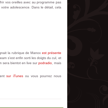
ffrir vos oreilles avec au programme pas
votre adolescence. Dans le détail, cela
gnait la rubrique de Manox
est présente
eam s'est enfin sorti les doigts du cul, et
n sera bientot en live sur
podradio
, mais
ment
sur iTunes
ou vous pourrez nous