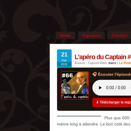
Home
À propos
Contact
21
L’apéro du Captain #
mar
Auteur : CaptainWeb
dans :
Le Podc
2011
🎧 Écouter l'épisod
⬇ Télécharger le mp
Plus que 600 
même long à attendre. Le bon coté des 