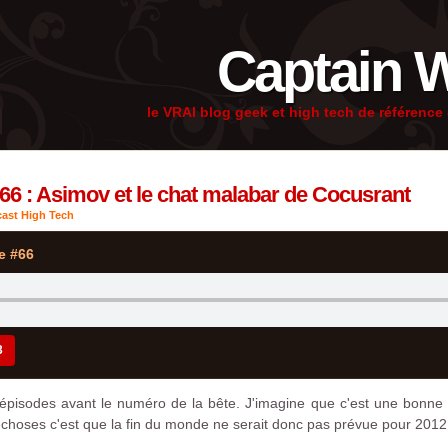
Captain 
le VRAI blog geek et high tech de référenc
66 : Asimov et le chat malabar de Cocusrant
ast High Tech
e #66
3
épisodes avant le numéro de la bête. J'imagine que c'est une bonne 
choses c'est que la fin du monde ne serait donc pas prévue pour 2012