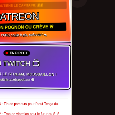
OUTIENS LE CAPITAINE 💰💰
ATREON
TON POGNON OU CRÈVE 🚨
l'ADC coule à pic, sale rat ! 🐀
EN DIRECT
 TWITCH 📺
R LE STREAM, MOUSSAILLON !
twitch.tv/adcpodcast 🟣
 : Fin de parcours pour l'oeuf Tenga du
 : Trop de vibrafion pour le futur du SLS