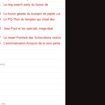
 : La ring search party du bonus de
 : La fusion géante du tsunami de papier cul
 : Le PQ-Thon du templier qui chiait des
 : Jean-Paul et les specials mega-deal
7 : Le nowel Pornhub des Schocobons moisis
 : L'automatisation Amazon de la rave partie
(443)
(40)