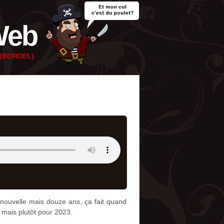
Web
e (BORDEL)
nouvelle mais douze ans, ça fait quand
 mais plutôt pour 2023.