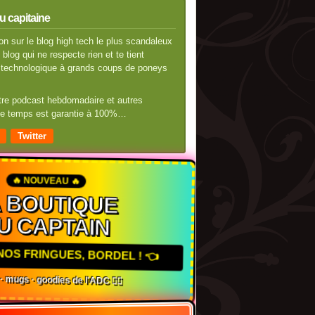
u capitaine
n sur le blog high tech le plus scandaleux
blog qui ne respecte rien et te tient
té technologique à grands coups de poneys
otre podcast hebdomadaire et autres
 de temps est garantie à 100%…
Twitter
🔥 NOUVEAU 🔥
A BOUTIQUE
U CAPTAIN
NOS FRINGUES, BORDEL ! 👈
s · mugs · goodies de l'ADC 🏴‍☠️