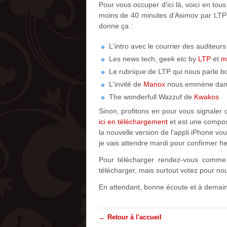
Pour vous occuper d'ici là, voici en to
moins de 40 minutes d'Asimov par LTP e
donne ça :
L'intro avec le courrier des auditeurs
Les news tech, geek etc by
LTP
et
m
Le rubrique de LTP qui nous parle bo
L'invité de
Manox
nous emmène dans 
The wonderfull Wazzuf de
Kwakos
Sinon, profitons en pour vous signale
ici en téléchargement
et est une compos
la nouvelle version de l'appli iPhone vo
je vais attendre mardi pour confirmer he
Pour télécharger rendez-vous comme
télécharger, mais surtout votez pour no
En attendant, bonne écoute et à demain
← Retour à l'accueil