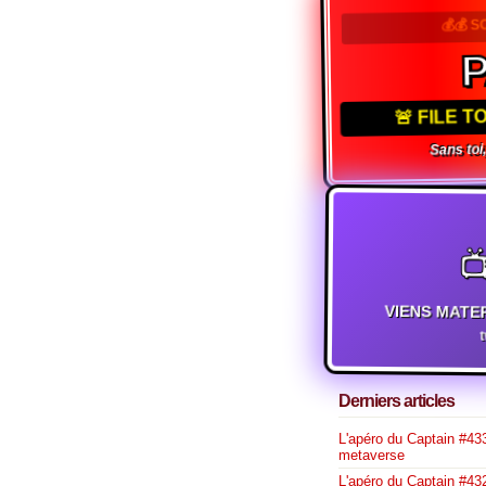
💰💰 S
P
🚨 FILE 
Sans toi, 

VIENS MATE
Derniers articles
L'apéro du Captain #433
metaverse
L'apéro du Captain #432