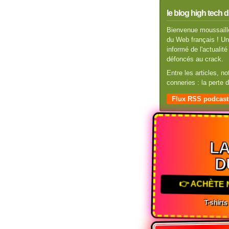
le blog high tech d
Bienvenue moussaillo
du Web français ! Un 
informé de l'actuali
défoncés au crack.
Entre les articles, n
conneries : la perte
Flux RSS podcast
L
D
👉 ACHÈTE 
T-shirt