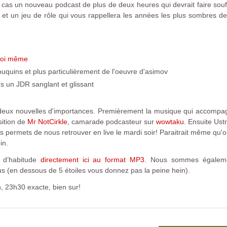
us cas un nouveau podcast de plus de deux heures qui devrait faire sou
t un jeu de rôle qui vous rappellera les années les plus sombres de 
oi même
uquins et plus particulièrement de l'oeuvre d'asimov
un JDR sanglant et glissant
r deux nouvelles d'importances. Premièrement la musique qui accompa
ition de
Mr NotCirkle
, camarade podcasteur sur
wowtaku
. Ensuite Ustr
us permets de nous retrouver en live le mardi soir! Paraitrait même qu'o
in.
 d’habitude
directement ici au format MP3
. Nous sommes égale
us (en dessous de 5 étoiles vous donnez pas la peine hein).
, 23h30 exacte, bien sur!