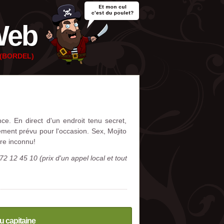
Web
e (BORDEL)
e. En direct d'un endroit tenu secret,
ement prévu pour l'occasion. Sex, Mojito
ire inconnu!
2 12 45 10 (prix d'un appel local et tout
u capitaine