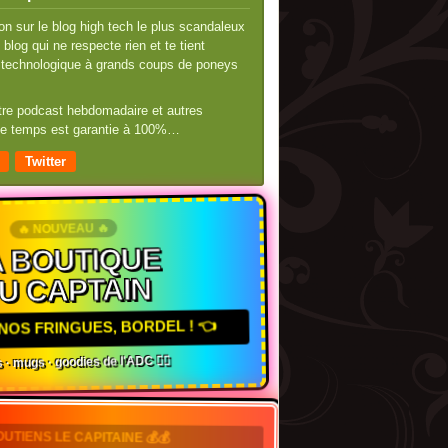
n sur le blog high tech le plus scandaleux
blog qui ne respecte rien et te tient
té technologique à grands coups de poneys
otre podcast hebdomadaire et autres
 de temps est garantie à 100%…
Twitter
🔥 NOUVEAU 🔥
 BOUTIQUE
U CAPTAIN
NOS FRINGUES, BORDEL ! 👈
 · mugs · goodies de l'ADC 🏴‍☠️
SOUTIENS LE CAPITAINE 💰💰