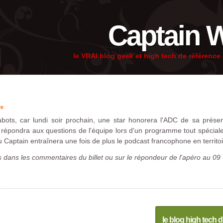
Captain 
le VRAI blog geek et high tech de référenc
re
ots, car lundi soir prochain, une star honorera l'ADC de sa présenc
t répondra aux questions de l'équipe lors d'un programme tout spécial
du Captain entraînera une fois de plus le podcast francophone en territo
dans les commentaires du billet ou sur le répondeur de l'apéro au 09 7
le blog high tech d