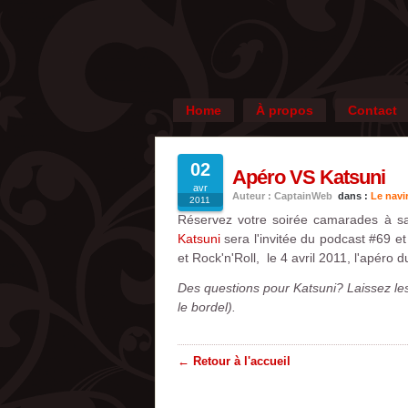
Home
À propos
Contact
02
Apéro VS Katsuni
avr
Auteur : CaptainWeb
dans :
Le navi
2011
Réservez votre soirée camarades à sab
Katsuni
sera l'invitée du podcast #69 e
et Rock'n'Roll, le 4 avril 2011, l'apéro 
Des questions pour Katsuni? Laissez les 
le bordel).
← Retour à l'accueil