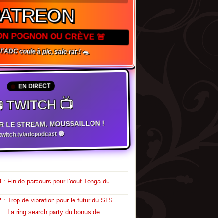
PATREON
TON POGNON OU CRÈVE 🚨
 l'ADC coule à pic, sale rat ! 🐀
EN DIRECT
 TWITCH 📺
R LE STREAM, MOUSSAILLON !
twitch.tv/adcpodcast 🟣
 : Fin de parcours pour l'oeuf Tenga du
 : Trop de vibrafion pour le futur du SLS
 : La ring search party du bonus de