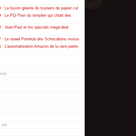
 : La fusion géante du tsunami de papier cul
 : Le PQ-Thon du templier qui chiait des
 : Jean-Paul et les specials mega-deal
7 : Le nowel Pornhub des Schocobons moisis
 : L'automatisation Amazon de la rave partie
(443)
(40)