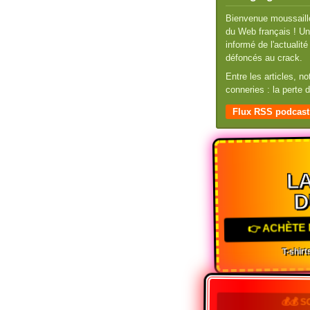
Bienvenue moussaillo
du Web français ! Un 
informé de l'actuali
défoncés au crack.
Entre les articles, n
conneries : la perte
Flux RSS podcast
LA
D
👉 ACHÈTE 
T-shirts
💰💰 