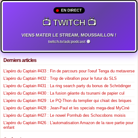
EN DIRECT
📺 TWITCH 📺
VIENS MATER LE STREAM, MOUSSAILLON !
twitch.tv/adcpodcast 🟣
Derniers articles
L'apéro du Captain #433 : Fin de parcours pour l'oeuf Tenga du metaverse
L'apéro du Captain #432 : Trop de vibrafion pour le futur du SLS
L'apéro du Captain #431 : La ring search party du bonus de Schrödinger
L'apéro du Captain #430 : La fusion géante du tsunami de papier cul
L'apéro du Captain #429 : Le PQ-Thon du templier qui chiait des briques
L'apéro du Captain #428 : Jean-Paul et les specials mega-deal MyCiné
L'apéro du Captain #427 : Le nowel Pornhub des Schocobons moisis
L'apéro du Captain #426 : L'automatisation Amazon de la rave partie pour
enfant