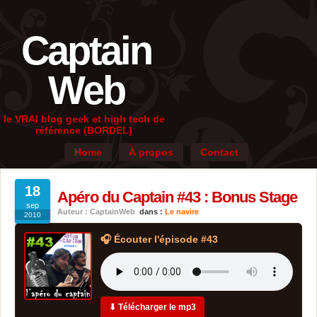
Captain
Web
le VRAI blog geek et high tech de
référence (BORDEL)
Home
À propos
Contact
18
Apéro du Captain #43 : Bonus Stage
sep
Auteur : CaptainWeb
dans :
Le navire
2010
🎧 Écouter l'épisode #43
⬇ Télécharger le mp3