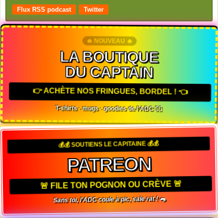
Flux RSS podcast
Twitter
🔥 NOUVEAU 🔥
LA BOUTIQUE
DU CAPTAIN
👉 ACHÈTE NOS FRINGUES, BORDEL ! 👈
T-shirts · mugs · goodies de l'ADC 🏴‍☠️
💰💰 SOUTIENS LE CAPITAINE 💰💰
PATREON
🚨 FILE TON POGNON OU CRÈVE 🚨
Sans toi, l'ADC coule à pic, sale rat ! 🐀