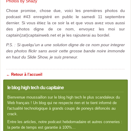
Photos by Shazy
Chose promise, chose due, voici les premières photos du
podcast #43 enregistré en public le samedi 11 septembre
dernier. Si vous étiez la ce soir la et que vous avez vous aussi
des photos digne de ce nom, envoyez les moi sur
captain(zat)captainweb.net et je les rajouterai au bordel.
P.S. : Si quelqu'un a une solution digne de ce nom pour integrer
des photos flickr sans avoir cette grosse bande noire immonde
en haut du Slide Show, je suis preneur.
← Retour à l'accueil
le blog high tech du capitaine
Bienvenue moussaillon sur le blog high tech le plus scandaleux du
Web français ! Un blog qui ne respecte rien et te tient informé de
l'actualité technologique à grands coups de poneys défoncés au
crack.
Entre les articles, notre podcast hebdomadaire et autres conneries :
la perte de temps est garantie à 100%…