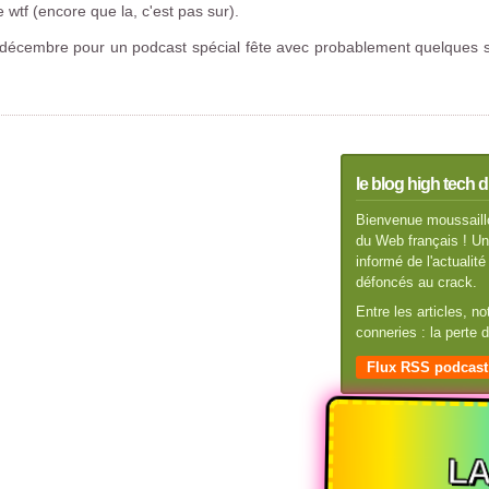
 wtf (encore que la, c'est pas sur).
 décembre pour un podcast spécial fête avec probablement quelques su
le blog high tech d
Bienvenue moussaillo
du Web français ! Un 
informé de l'actuali
défoncés au crack.
Entre les articles, n
conneries : la perte
Flux RSS podcast
L