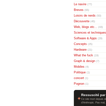
Le navire
(77)
Breves
(65)
Loisirs de nerds
(50)
Découverte
(45)
Web, blogs etc...
(43)
Sciences et techniques
Software & Apps
(29)
Concepts
(25)
Hardware
(21)
What the fuck
(19)
Graph & design
(7)
Mobiles
(4)
Politique
(1)
concert
(1)
Pognon
(1)
Ressuscité par
✦
Ce site mort depuis de
d'Anthropic. Pas mal,