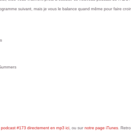
rogramme suivant, mais je vous le balance quand même pour faire croire
es
l Summers
e podcast #173 directement en mp3 ici
, ou sur
notre page iTunes
. Retr