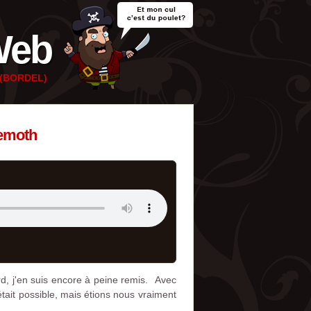
Web
e (BORDEL)
hemoth
rd, j'en suis encore à peine remis. Avec
tait possible, mais étions nous vraiment