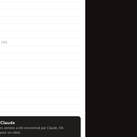
(40)
 Claude
s années a été reconstruit par Claude, l'IA
 pour un robot.