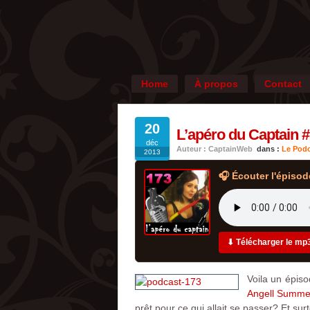
Home
À propos
Contact
20
L’apéro du Captain #
déc
Auteur : CaptainWeb
dans :
Le Podc
2013
🎧 Écouter l'épisod
⬇ Télécharger le mp
Voila un épiso
Angell Summe
prêt pour ce qui allait se passer? Et s