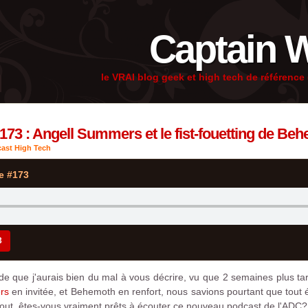
Captain 
le VRAI blog geek et high tech de référenc
173 : Angell Summers et le fist-fouetting de Be
ast High Tech
e #173
3
de que j'aurais bien du mal à vous décrire, vu que 2 semaines plus ta
rs
en invitée, et Behemoth en renfort, nous savions pourtant que tout é
urtout, êtes-vous vraiment prêts à écouter ce nouveau podcast de l'ADC?