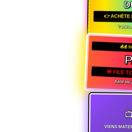
D
👉 ACHÈTE 
T-shirt
💰💰 S
🚨 FILE 
Sans toi,

VIENS MATE