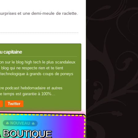
rprises et une demi-meule de raclette.
u capitaine
n sur le blog high tech le plus scandaleux
blog qui ne respecte rien et te tient
té technologique à grands coups de poneys
otre podcast hebdomadaire et autres
 de temps est garantie à 100%…
Twitter
🔥 NOUVEAU 🔥
A BOUTIQUE