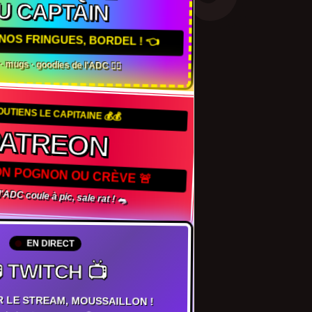
U CAPTAIN
NOS FRINGUES, BORDEL ! 👈
s · mugs · goodies de l'ADC 🏴‍☠️
OUTIENS LE CAPITAINE 💰💰
PATREON
TON POGNON OU CRÈVE 🚨
 l'ADC coule à pic, sale rat ! 🐀
EN DIRECT
 TWITCH 📺
R LE STREAM, MOUSSAILLON !