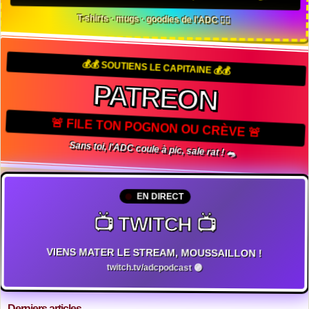
T-shirts · mugs · goodies de l'ADC 🏴‍☠️
💰💰 SOUTIENS LE CAPITAINE 💰💰
PATREON
🚨 FILE TON POGNON OU CRÈVE 🚨
Sans toi, l'ADC coule à pic, sale rat ! 🐀
EN DIRECT
📺 TWITCH 📺
VIENS MATER LE STREAM, MOUSSAILLON !
twitch.tv/adcpodcast 🟣
Derniers articles