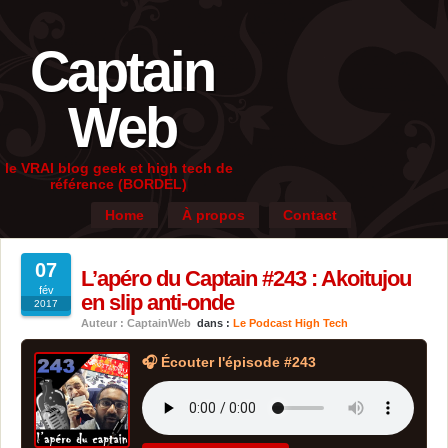
Captain
Web
le VRAI blog geek et high tech de
référence (BORDEL)
Home
À propos
Contact
07
L’apéro du Captain #243 : Akoitujou
fév
en slip anti-onde
2017
Auteur : CaptainWeb
dans :
Le Podcast High Tech
🎧 Écouter l'épisode #243