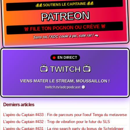
💰💰 SOUTIENS LE CAPITAINE 💰💰
PATREON
🚨 FILE TON POGNON OU CRÈVE 🚨
Sans toi, l'ADC coule à pic, sale rat ! 🐀
EN DIRECT
📺 TWITCH 📺
VIENS MATER LE STREAM, MOUSSAILLON !
twitch.tv/adcpodcast 🟣
Derniers articles
L'apéro du Captain #433 : Fin de parcours pour l'oeuf Tenga du metaverse
L'apéro du Captain #432 : Trop de vibrafion pour le futur du SLS
L'apéro du Captain #431 : La ring search party du bonus de Schrödinger