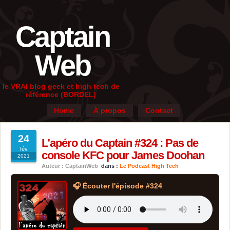
Captain
Web
le VRAI blog geek et high tech de
référence (BORDEL)
Home
À propos
Contact
24
L’apéro du Captain #324 : Pas de
fév
console KFC pour James Doohan
2021
Auteur : CaptainWeb
dans :
Le Podcast High Tech
🎧 Écouter l'épisode #324