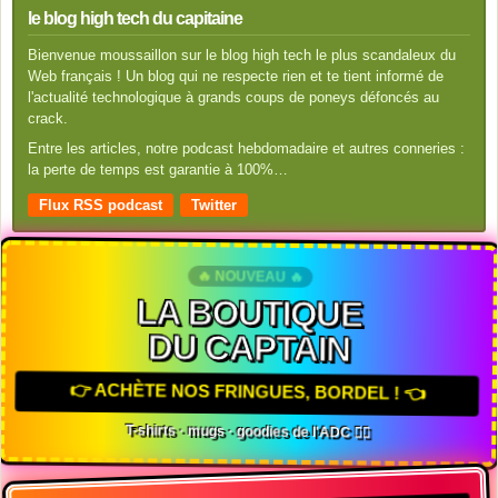
le blog high tech du capitaine
Bienvenue moussaillon sur le blog high tech le plus scandaleux du
Web français ! Un blog qui ne respecte rien et te tient informé de
l'actualité technologique à grands coups de poneys défoncés au
crack.
Entre les articles, notre podcast hebdomadaire et autres conneries :
la perte de temps est garantie à 100%…
Flux RSS podcast
Twitter
🔥 NOUVEAU 🔥
LA BOUTIQUE
DU CAPTAIN
👉 ACHÈTE NOS FRINGUES, BORDEL ! 👈
T-shirts · mugs · goodies de l'ADC 🏴‍☠️