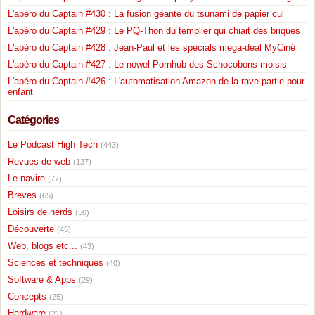
L'apéro du Captain #430 : La fusion géante du tsunami de papier cul
L'apéro du Captain #429 : Le PQ-Thon du templier qui chiait des briques
L'apéro du Captain #428 : Jean-Paul et les specials mega-deal MyCiné
L'apéro du Captain #427 : Le nowel Pornhub des Schocobons moisis
L'apéro du Captain #426 : L'automatisation Amazon de la rave partie pour
enfant
Catégories
Le Podcast High Tech
(443)
Revues de web
(137)
Le navire
(77)
Breves
(65)
Loisirs de nerds
(50)
Découverte
(45)
Web, blogs etc...
(43)
Sciences et techniques
(40)
Software & Apps
(29)
Concepts
(25)
Hardware
(21)