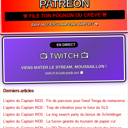
PATREON
🚨 FILE TON POGNON OU CRÈVE 🚨
Sans toi, l'ADC coule à pic, sale rat ! 🐀
EN DIRECT
📺 TWITCH 📺
VIENS MATER LE STREAM, MOUSSAILLON !
twitch.tv/adcpodcast 🟣
Derniers articles
L'apéro du Captain #433 : Fin de parcours pour l'oeuf Tenga du metaverse
L'apéro du Captain #432 : Trop de vibrafion pour le futur du SLS
L'apéro du Captain #431 : La ring search party du bonus de Schrödinger
L'apéro du Captain #430 : La fusion géante du tsunami de papier cul