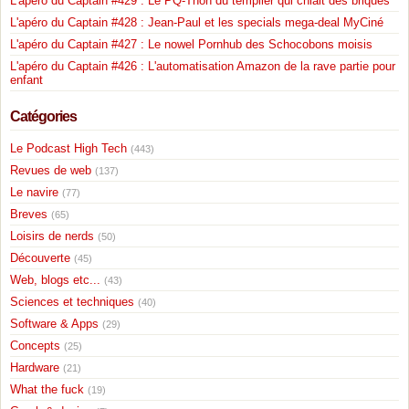
L'apéro du Captain #429 : Le PQ-Thon du templier qui chiait des briques
L'apéro du Captain #428 : Jean-Paul et les specials mega-deal MyCiné
L'apéro du Captain #427 : Le nowel Pornhub des Schocobons moisis
L'apéro du Captain #426 : L'automatisation Amazon de la rave partie pour
enfant
Catégories
Le Podcast High Tech
(443)
Revues de web
(137)
Le navire
(77)
Breves
(65)
Loisirs de nerds
(50)
Découverte
(45)
Web, blogs etc...
(43)
Sciences et techniques
(40)
Software & Apps
(29)
Concepts
(25)
Hardware
(21)
What the fuck
(19)