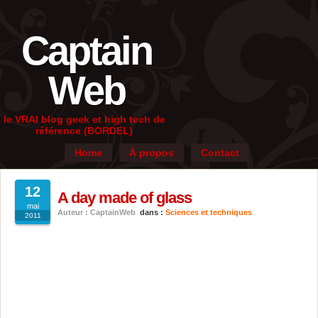
Captain
Web
le VRAI blog geek et high tech de
référence (BORDEL)
Home
À propos
Contact
12
A day made of glass
mai
Auteur : CaptainWeb
dans :
Sciences et techniques
2011