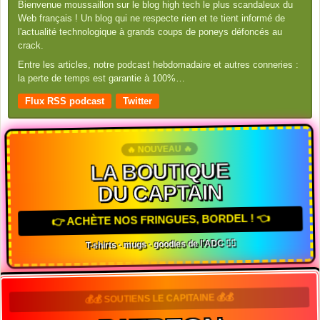
Bienvenue moussaillon sur le blog high tech le plus scandaleux du
Web français ! Un blog qui ne respecte rien et te tient informé de
l'actualité technologique à grands coups de poneys défoncés au
crack.
Entre les articles, notre podcast hebdomadaire et autres conneries :
la perte de temps est garantie à 100%…
Flux RSS podcast
Twitter
🔥 NOUVEAU 🔥
LA BOUTIQUE
DU CAPTAIN
👉 ACHÈTE NOS FRINGUES, BORDEL ! 👈
T-shirts · mugs · goodies de l'ADC 🏴‍☠️
💰💰 SOUTIENS LE CAPITAINE 💰💰