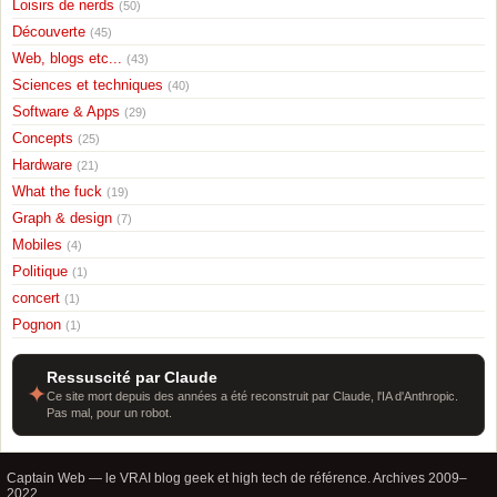
Loisirs de nerds
(50)
Découverte
(45)
Web, blogs etc...
(43)
Sciences et techniques
(40)
Software & Apps
(29)
Concepts
(25)
Hardware
(21)
What the fuck
(19)
Graph & design
(7)
Mobiles
(4)
Politique
(1)
concert
(1)
Pognon
(1)
Ressuscité par Claude
✦
Ce site mort depuis des années a été reconstruit par Claude, l'IA d'Anthropic.
Pas mal, pour un robot.
Captain Web — le VRAI blog geek et high tech de référence. Archives 2009–
2022.