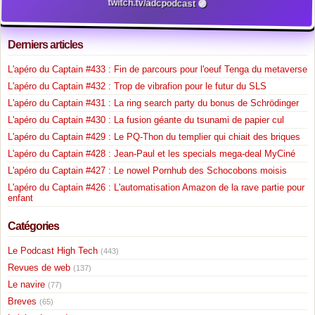
twitch.tv/adcpodcast 🟣
Derniers articles
L'apéro du Captain #433 : Fin de parcours pour l'oeuf Tenga du metaverse
L'apéro du Captain #432 : Trop de vibrafion pour le futur du SLS
L'apéro du Captain #431 : La ring search party du bonus de Schrödinger
L'apéro du Captain #430 : La fusion géante du tsunami de papier cul
L'apéro du Captain #429 : Le PQ-Thon du templier qui chiait des briques
L'apéro du Captain #428 : Jean-Paul et les specials mega-deal MyCiné
L'apéro du Captain #427 : Le nowel Pornhub des Schocobons moisis
L'apéro du Captain #426 : L'automatisation Amazon de la rave partie pour
enfant
Catégories
Le Podcast High Tech
(443)
Revues de web
(137)
Le navire
(77)
Breves
(65)