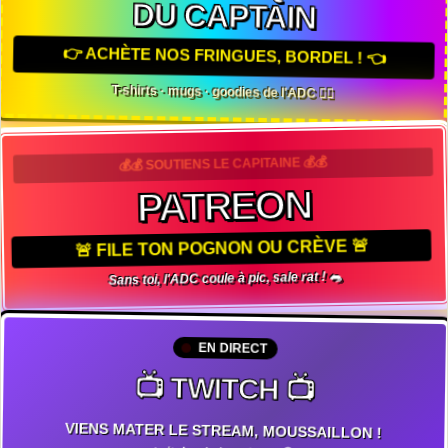
DU CAPTAIN
👉 ACHÈTE NOS FRINGUES, BORDEL ! 👈
T-shirts · mugs · goodies de l'ADC 🏴‍☠️
💰💰 SOUTIENS LE CAPITAINE 💰💰
PATREON
🚨 FILE TON POGNON OU CRÈVE 🚨
Sans toi, l'ADC coule à pic, sale rat ! 🐀
EN DIRECT
📺 TWITCH 📺
VIENS MATER LE STREAM, MOUSSAILLON !