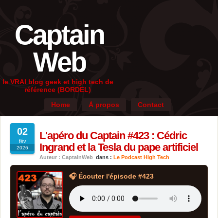
Captain
Web
le VRAI blog geek et high tech de
référence (BORDEL)
Home
À propos
Contact
02
L'apéro du Captain #423 : Cédric
fév
Ingrand et la Tesla du pape artificiel
2026
Auteur : CaptainWeb
dans :
Le Podcast High Tech
🎧 Écouter l'épisode #423