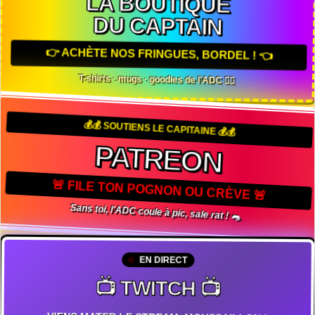
LA BOUTIQUE
DU CAPTAIN
👉 ACHÈTE NOS FRINGUES, BORDEL ! 👈
T-shirts · mugs · goodies de l'ADC 🏴‍☠️
💰💰 SOUTIENS LE CAPITAINE 💰💰
PATREON
🚨 FILE TON POGNON OU CRÈVE 🚨
Sans toi, l'ADC coule à pic, sale rat ! 🐀
EN DIRECT
📺 TWITCH 📺