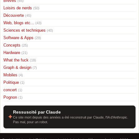
Breves
(65)
Loisirs de nerds
(50)
Découverte
(45)
Web, blogs etc...
(43)
Sciences et techniques
(40)
Software & Apps
(29)
Concepts
(25)
Hardware
(21)
What the fuck
(19)
Graph & design
(7)
Mobiles
(4)
Politique
(1)
concert
(1)
Pognon
(1)
Ressuscité par Claude
✦
Ce site mort depuis des années a été reconstruit par Claude, l'IA d'Anthropic.
Pas mal, pour un robot.