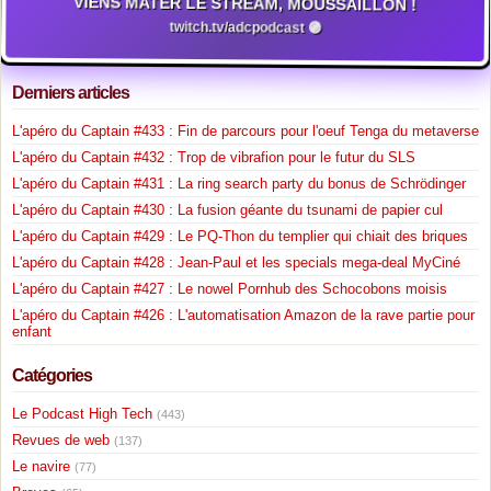
VIENS MATER LE STREAM, MOUSSAILLON !
twitch.tv/adcpodcast 🟣
Derniers articles
L'apéro du Captain #433 : Fin de parcours pour l'oeuf Tenga du metaverse
L'apéro du Captain #432 : Trop de vibrafion pour le futur du SLS
L'apéro du Captain #431 : La ring search party du bonus de Schrödinger
L'apéro du Captain #430 : La fusion géante du tsunami de papier cul
L'apéro du Captain #429 : Le PQ-Thon du templier qui chiait des briques
L'apéro du Captain #428 : Jean-Paul et les specials mega-deal MyCiné
L'apéro du Captain #427 : Le nowel Pornhub des Schocobons moisis
L'apéro du Captain #426 : L'automatisation Amazon de la rave partie pour
enfant
Catégories
Le Podcast High Tech
(443)
Revues de web
(137)
Le navire
(77)