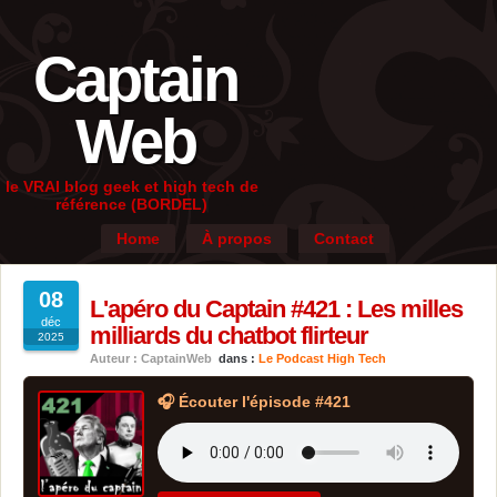
Captain
Web
le VRAI blog geek et high tech de
référence (BORDEL)
Home
À propos
Contact
08
L'apéro du Captain #421 : Les milles
déc
milliards du chatbot flirteur
2025
Auteur : CaptainWeb
dans :
Le Podcast High Tech
🎧 Écouter l'épisode #421