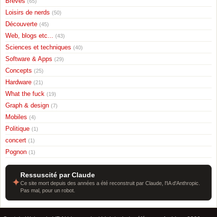
Breves
(65)
Loisirs de nerds
(50)
Découverte
(45)
Web, blogs etc...
(43)
Sciences et techniques
(40)
Software & Apps
(29)
Concepts
(25)
Hardware
(21)
What the fuck
(19)
Graph & design
(7)
Mobiles
(4)
Politique
(1)
concert
(1)
Pognon
(1)
Ressuscité par Claude
✦
Ce site mort depuis des années a été reconstruit par Claude, l'IA d'Anthropic.
Pas mal, pour un robot.