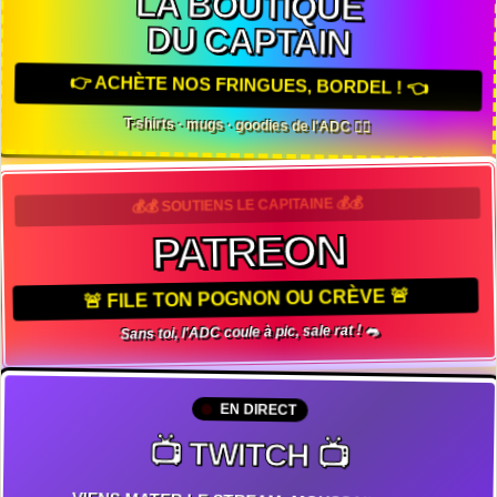
LA BOUTIQUE
DU CAPTAIN
👉 ACHÈTE NOS FRINGUES, BORDEL ! 👈
T-shirts · mugs · goodies de l'ADC 🏴‍☠️
💰💰 SOUTIENS LE CAPITAINE 💰💰
PATREON
🚨 FILE TON POGNON OU CRÈVE 🚨
Sans toi, l'ADC coule à pic, sale rat ! 🐀
EN DIRECT
📺 TWITCH 📺