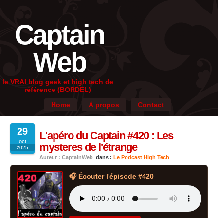
Captain
Web
le VRAI blog geek et high tech de
référence (BORDEL)
Home
À propos
Contact
29
L'apéro du Captain #420 : Les
oct
mysteres de l'étrange
2025
Auteur : CaptainWeb
dans :
Le Podcast High Tech
🎧 Écouter l'épisode #420