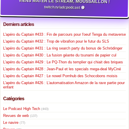
VIENS MATER LE STREAM, MOUSSAILLON !
twitch.tv/adcpodcast 🟣
Derniers articles
L'apéro du Captain #433 : Fin de parcours pour l'oeuf Tenga du metaverse
L'apéro du Captain #432 : Trop de vibrafion pour le futur du SLS
L'apéro du Captain #431 : La ring search party du bonus de Schrödinger
L'apéro du Captain #430 : La fusion géante du tsunami de papier cul
L'apéro du Captain #429 : Le PQ-Thon du templier qui chiait des briques
L'apéro du Captain #428 : Jean-Paul et les specials mega-deal MyCiné
L'apéro du Captain #427 : Le nowel Pornhub des Schocobons moisis
L'apéro du Captain #426 : L'automatisation Amazon de la rave partie pour
enfant
Catégories
Le Podcast High Tech
(443)
Revues de web
(137)
Le navire
(77)