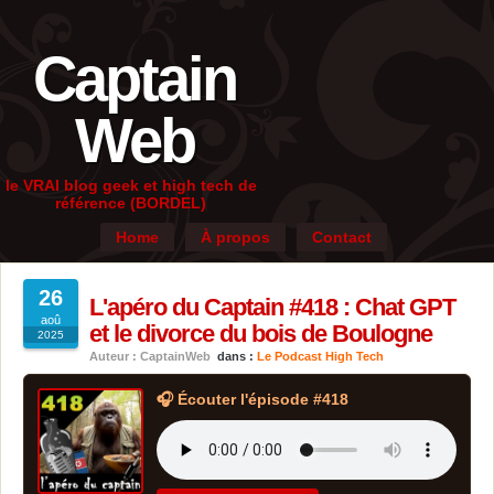
Captain
Web
le VRAI blog geek et high tech de
référence (BORDEL)
Home
À propos
Contact
26
L'apéro du Captain #418 : Chat GPT
aoû
et le divorce du bois de Boulogne
2025
Auteur : CaptainWeb
dans :
Le Podcast High Tech
🎧 Écouter l'épisode #418