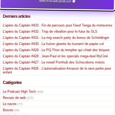
twitch.tv/adcpodcast 🟣
Derniers articles
L'apéro du Captain #433 : Fin de parcours pour l'oeuf Tenga du metaverse
L'apéro du Captain #432 : Trop de vibrafion pour le futur du SLS
L'apéro du Captain #431 : La ring search party du bonus de Schrödinger
L'apéro du Captain #430 : La fusion géante du tsunami de papier cul
L'apéro du Captain #429 : Le PQ-Thon du templier qui chiait des briques
L'apéro du Captain #428 : Jean-Paul et les specials mega-deal MyCiné
L'apéro du Captain #427 : Le nowel Pornhub des Schocobons moisis
L'apéro du Captain #426 : L'automatisation Amazon de la rave partie pour
enfant
Catégories
Le Podcast High Tech
(443)
Revues de web
(137)
Le navire
(77)
Breves
(65)