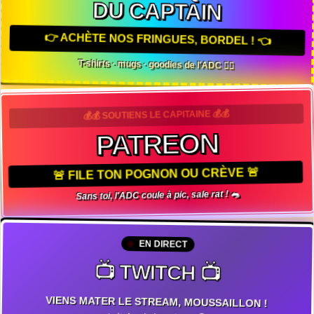
DU CAPTAIN
👉 ACHÈTE NOS FRINGUES, BORDEL ! 👈
T-shirts · mugs · goodies de l'ADC 🏴‍☠️
💰💰 SOUTIENS LE CAPITAINE 💰💰
PATREON
🚨 FILE TON POGNON OU CRÈVE 🚨
Sans toi, l'ADC coule à pic, sale rat ! 🐀
EN DIRECT
📺 TWITCH 📺
VIENS MATER LE STREAM, MOUSSAILLON !