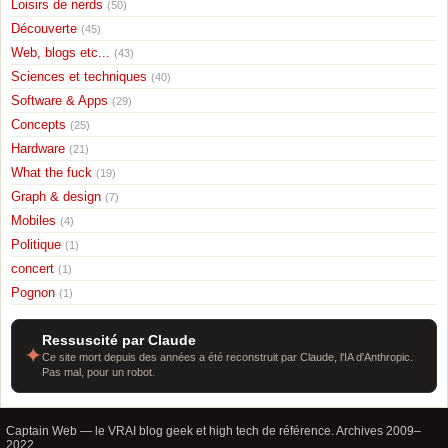
Loisirs de nerds
(50)
Découverte
(45)
Web, blogs etc...
(43)
Sciences et techniques
(40)
Software & Apps
(29)
Concepts
(25)
Hardware
(21)
What the fuck
(19)
Graph & design
(7)
Mobiles
(4)
Politique
(1)
concert
(1)
Pognon
(1)
Ressuscité par Claude
✦
Ce site mort depuis des années a été reconstruit par Claude, l'IA d'Anthropic.
Pas mal, pour un robot.
Captain Web — le VRAI blog geek et high tech de référence. Archives 2009–
2022.