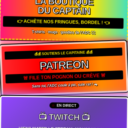
LA BOUTIQUE
DU CAPTAIN
👉 ACHÈTE NOS FRINGUES, BORDEL ! 👈
T-shirts · mugs · goodies de l'ADC 🏴‍☠️
💰💰 SOUTIENS LE CAPITAINE 💰💰
PATREON
🚨 FILE TON POGNON OU CRÈVE 🚨
Sans toi, l'ADC coule à pic, sale rat ! 🐀
EN DIRECT
📺 TWITCH 📺