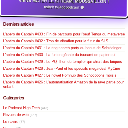
VIENS MATER LE STREAM, MOUSSAILLON !
twitch.tv/adcpodcast 🟣
Derniers articles
L'apéro du Captain #433 : Fin de parcours pour l'oeuf Tenga du metaverse
L'apéro du Captain #432 : Trop de vibrafion pour le futur du SLS
L'apéro du Captain #431 : La ring search party du bonus de Schrödinger
L'apéro du Captain #430 : La fusion géante du tsunami de papier cul
L'apéro du Captain #429 : Le PQ-Thon du templier qui chiait des briques
L'apéro du Captain #428 : Jean-Paul et les specials mega-deal MyCiné
L'apéro du Captain #427 : Le nowel Pornhub des Schocobons moisis
L'apéro du Captain #426 : L'automatisation Amazon de la rave partie pour
enfant
Catégories
Le Podcast High Tech
(443)
Revues de web
(137)
Le navire
(77)