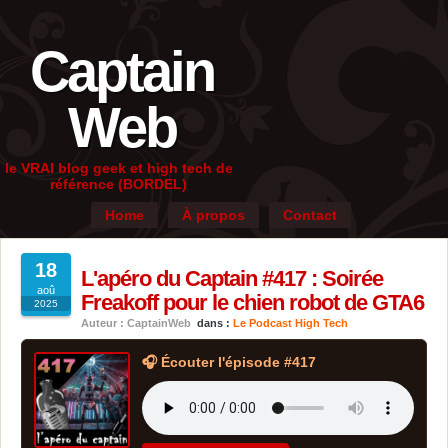
Captain
Web
le VRAI blog geek et high tech de
référence (BORDEL)
Home
À propos
Contact
18
L'apéro du Captain #417 : Soirée
aoû
Freakoff pour le chien robot de GTA6
2025
Auteur : CaptainWeb
dans :
Le Podcast High Tech
🎧 Écouter l'épisode #417