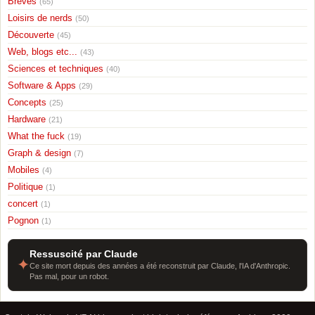
Breves
(65)
Loisirs de nerds
(50)
Découverte
(45)
Web, blogs etc...
(43)
Sciences et techniques
(40)
Software & Apps
(29)
Concepts
(25)
Hardware
(21)
What the fuck
(19)
Graph & design
(7)
Mobiles
(4)
Politique
(1)
concert
(1)
Pognon
(1)
Ressuscité par Claude
✦
Ce site mort depuis des années a été reconstruit par Claude, l'IA d'Anthropic.
Pas mal, pour un robot.