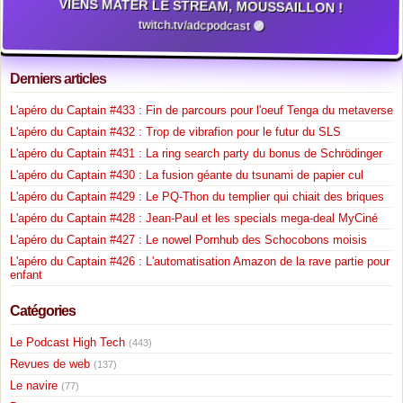
VIENS MATER LE STREAM, MOUSSAILLON !
twitch.tv/adcpodcast 🟣
Derniers articles
L'apéro du Captain #433 : Fin de parcours pour l'oeuf Tenga du metaverse
L'apéro du Captain #432 : Trop de vibrafion pour le futur du SLS
L'apéro du Captain #431 : La ring search party du bonus de Schrödinger
L'apéro du Captain #430 : La fusion géante du tsunami de papier cul
L'apéro du Captain #429 : Le PQ-Thon du templier qui chiait des briques
L'apéro du Captain #428 : Jean-Paul et les specials mega-deal MyCiné
L'apéro du Captain #427 : Le nowel Pornhub des Schocobons moisis
L'apéro du Captain #426 : L'automatisation Amazon de la rave partie pour
enfant
Catégories
Le Podcast High Tech
(443)
Revues de web
(137)
Le navire
(77)