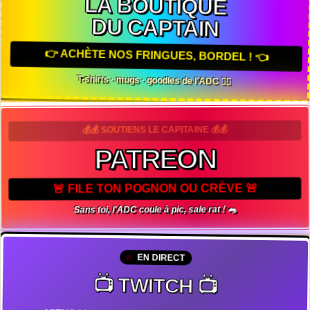
LA BOUTIQUE
DU CAPTAIN
👉 ACHÈTE NOS FRINGUES, BORDEL ! 👈
T-shirts · mugs · goodies de l'ADC 🏴‍☠️
💰💰 SOUTIENS LE CAPITAINE 💰💰
PATREON
🚨 FILE TON POGNON OU CRÈVE 🚨
Sans toi, l'ADC coule à pic, sale rat ! 🐀
EN DIRECT
📺 TWITCH 📺