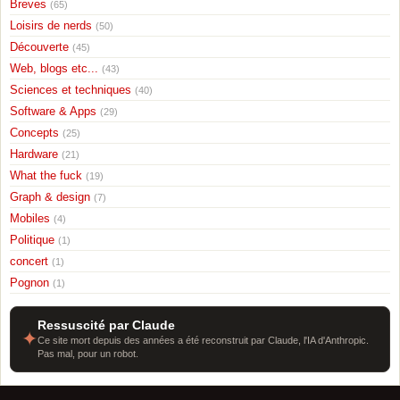
Breves
(65)
Loisirs de nerds
(50)
Découverte
(45)
Web, blogs etc...
(43)
Sciences et techniques
(40)
Software & Apps
(29)
Concepts
(25)
Hardware
(21)
What the fuck
(19)
Graph & design
(7)
Mobiles
(4)
Politique
(1)
concert
(1)
Pognon
(1)
Ressuscité par Claude
✦
Ce site mort depuis des années a été reconstruit par Claude, l'IA d'Anthropic.
Pas mal, pour un robot.