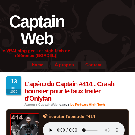
Captain
Web
le VRAI blog geek et high tech de
référence (BORDEL)
Home
À propos
Contact
13
L'apéro du Captain #414 : Crash
juin
boursier pour le faux trailer
2025
d'Onlyfan
Auteur : CaptainWeb
dans :
Le Podcast High Tech
🎧 Écouter l'épisode #414