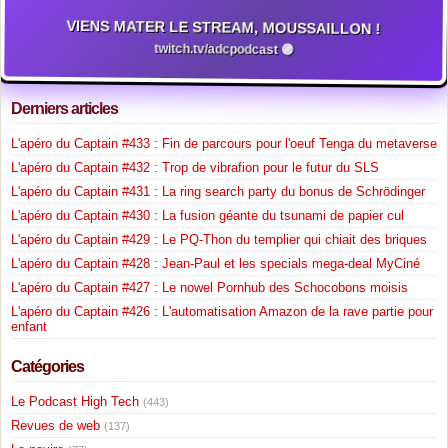
VIENS MATER LE STREAM, MOUSSAILLON !
twitch.tv/adcpodcast 🟣
Derniers articles
L'apéro du Captain #433 : Fin de parcours pour l'oeuf Tenga du metaverse
L'apéro du Captain #432 : Trop de vibrafion pour le futur du SLS
L'apéro du Captain #431 : La ring search party du bonus de Schrödinger
L'apéro du Captain #430 : La fusion géante du tsunami de papier cul
L'apéro du Captain #429 : Le PQ-Thon du templier qui chiait des briques
L'apéro du Captain #428 : Jean-Paul et les specials mega-deal MyCiné
L'apéro du Captain #427 : Le nowel Pornhub des Schocobons moisis
L'apéro du Captain #426 : L'automatisation Amazon de la rave partie pour
enfant
Catégories
Le Podcast High Tech
(443)
Revues de web
(137)