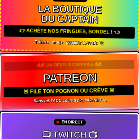
LA BOUTIQUE
DU CAPTAIN
👉 ACHÈTE NOS FRINGUES, BORDEL ! 👈
T-shirts · mugs · goodies de l'ADC 🏴‍☠️
💰💰 SOUTIENS LE CAPITAINE 💰💰
PATREON
🚨 FILE TON POGNON OU CRÈVE 🚨
Sans toi, l'ADC coule à pic, sale rat ! 🐀
EN DIRECT
📺 TWITCH 📺