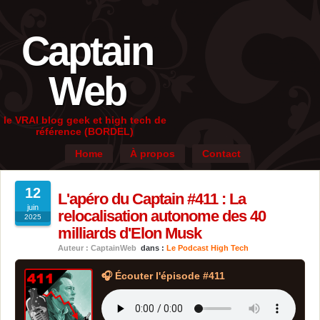
Captain
Web
le VRAI blog geek et high tech de
référence (BORDEL)
Home
À propos
Contact
12
L'apéro du Captain #411 : La
juin
relocalisation autonome des 40
2025
milliards d'Elon Musk
Auteur : CaptainWeb
dans :
Le Podcast High Tech
🎧 Écouter l'épisode #411