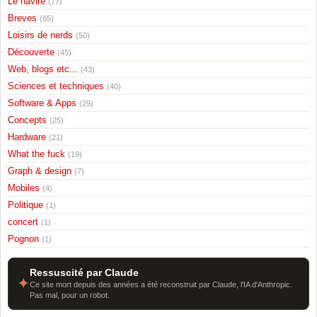
Le navire
(77)
Breves
(65)
Loisirs de nerds
(50)
Découverte
(45)
Web, blogs etc...
(43)
Sciences et techniques
(40)
Software & Apps
(29)
Concepts
(25)
Hardware
(21)
What the fuck
(19)
Graph & design
(7)
Mobiles
(4)
Politique
(1)
concert
(1)
Pognon
(1)
Ressuscité par Claude
✦
Ce site mort depuis des années a été reconstruit par Claude, l'IA d'Anthropic.
Pas mal, pour un robot.