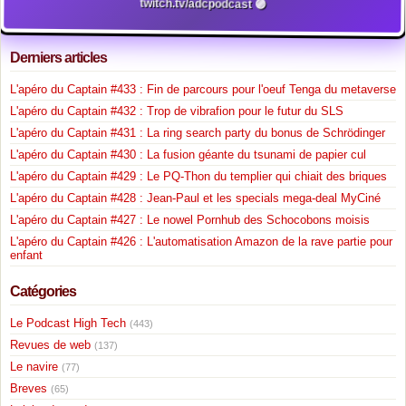
twitch.tv/adcpodcast 🟣
Derniers articles
L'apéro du Captain #433 : Fin de parcours pour l'oeuf Tenga du metaverse
L'apéro du Captain #432 : Trop de vibrafion pour le futur du SLS
L'apéro du Captain #431 : La ring search party du bonus de Schrödinger
L'apéro du Captain #430 : La fusion géante du tsunami de papier cul
L'apéro du Captain #429 : Le PQ-Thon du templier qui chiait des briques
L'apéro du Captain #428 : Jean-Paul et les specials mega-deal MyCiné
L'apéro du Captain #427 : Le nowel Pornhub des Schocobons moisis
L'apéro du Captain #426 : L'automatisation Amazon de la rave partie pour
enfant
Catégories
Le Podcast High Tech
(443)
Revues de web
(137)
Le navire
(77)
Breves
(65)