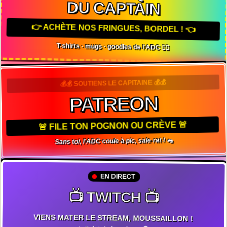
DU CAPTAIN
👉 ACHÈTE NOS FRINGUES, BORDEL ! 👈
T-shirts · mugs · goodies de l'ADC 🏴‍☠️
💰💰 SOUTIENS LE CAPITAINE 💰💰
PATREON
🚨 FILE TON POGNON OU CRÈVE 🚨
Sans toi, l'ADC coule à pic, sale rat ! 🐀
EN DIRECT
📺 TWITCH 📺
VIENS MATER LE STREAM, MOUSSAILLON !