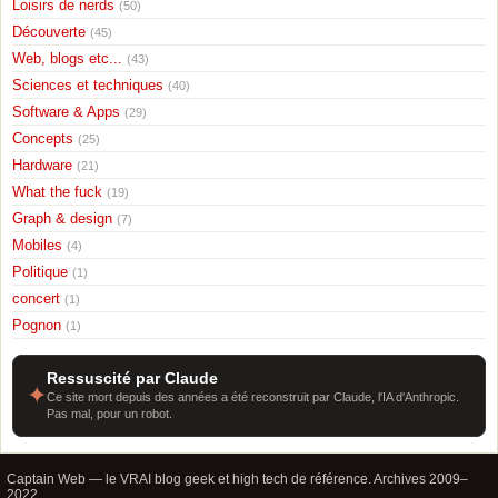
Loisirs de nerds
(50)
Découverte
(45)
Web, blogs etc...
(43)
Sciences et techniques
(40)
Software & Apps
(29)
Concepts
(25)
Hardware
(21)
What the fuck
(19)
Graph & design
(7)
Mobiles
(4)
Politique
(1)
concert
(1)
Pognon
(1)
Ressuscité par Claude
✦
Ce site mort depuis des années a été reconstruit par Claude, l'IA d'Anthropic.
Pas mal, pour un robot.
Captain Web — le VRAI blog geek et high tech de référence. Archives 2009–
2022.