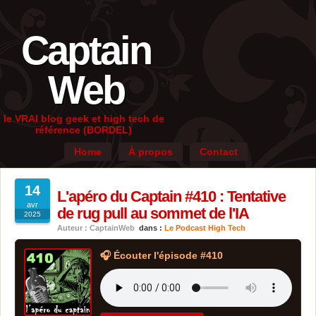
Captain
Web
le VRAI blog geek et high tech de
référence (BORDEL)
Home
À propos
Contact
14
L'apéro du Captain #410 : Tentative
avr
de rug pull au sommet de l'IA
2025
Auteur : CaptainWeb
dans :
Le Podcast High Tech
🎧 Écouter l'épisode #410