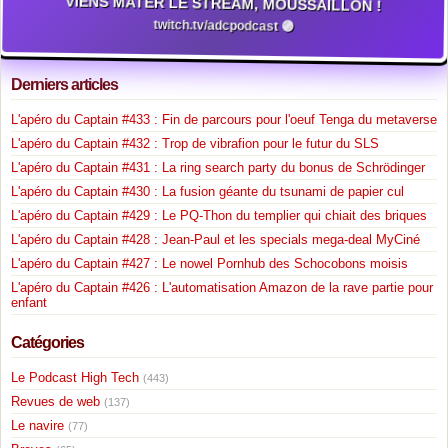
VIENS MATER LE STREAM, MOUSSAILLON !
twitch.tv/adcpodcast 🟣
Derniers articles
L'apéro du Captain #433 : Fin de parcours pour l'oeuf Tenga du metaverse
L'apéro du Captain #432 : Trop de vibrafion pour le futur du SLS
L'apéro du Captain #431 : La ring search party du bonus de Schrödinger
L'apéro du Captain #430 : La fusion géante du tsunami de papier cul
L'apéro du Captain #429 : Le PQ-Thon du templier qui chiait des briques
L'apéro du Captain #428 : Jean-Paul et les specials mega-deal MyCiné
L'apéro du Captain #427 : Le nowel Pornhub des Schocobons moisis
L'apéro du Captain #426 : L'automatisation Amazon de la rave partie pour
enfant
Catégories
Le Podcast High Tech
(443)
Revues de web
(137)
Le navire
(77)