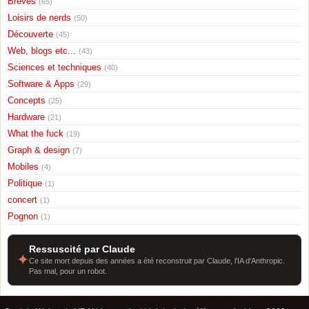
Breves
(65)
Loisirs de nerds
(50)
Découverte
(45)
Web, blogs etc...
(43)
Sciences et techniques
(40)
Software & Apps
(29)
Concepts
(25)
Hardware
(21)
What the fuck
(19)
Graph & design
(7)
Mobiles
(4)
Politique
(1)
concert
(1)
Pognon
(1)
Ressuscité par Claude
✦
Ce site mort depuis des années a été reconstruit par Claude, l'IA d'Anthropic.
Pas mal, pour un robot.