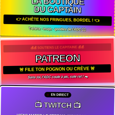
LA BOUTIQUE
DU CAPTAIN
👉 ACHÈTE NOS FRINGUES, BORDEL ! 👈
T-shirts · mugs · goodies de l'ADC 🏴‍☠️
💰💰 SOUTIENS LE CAPITAINE 💰💰
PATREON
🚨 FILE TON POGNON OU CRÈVE 🚨
Sans toi, l'ADC coule à pic, sale rat ! 🐀
EN DIRECT
📺 TWITCH 📺