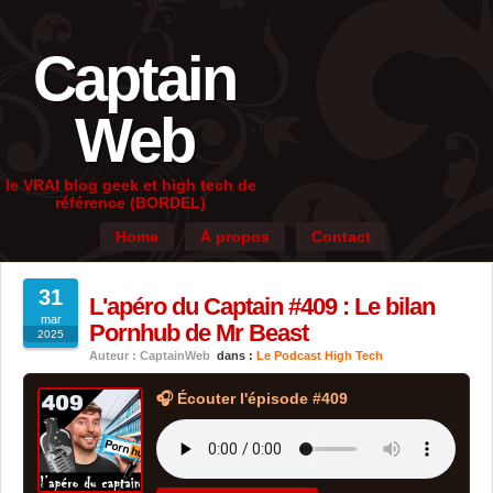
Captain
Web
le VRAI blog geek et high tech de
référence (BORDEL)
Home
À propos
Contact
31
L'apéro du Captain #409 : Le bilan
mar
Pornhub de Mr Beast
2025
Auteur : CaptainWeb
dans :
Le Podcast High Tech
🎧 Écouter l'épisode #409