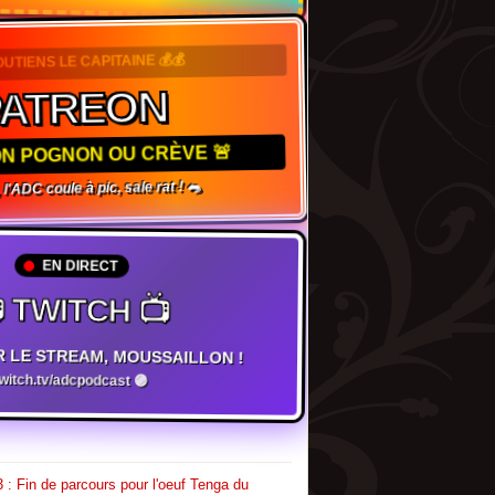
OUTIENS LE CAPITAINE 💰💰
PATREON
TON POGNON OU CRÈVE 🚨
 l'ADC coule à pic, sale rat ! 🐀
EN DIRECT
 TWITCH 📺
R LE STREAM, MOUSSAILLON !
twitch.tv/adcpodcast 🟣
 : Fin de parcours pour l'oeuf Tenga du