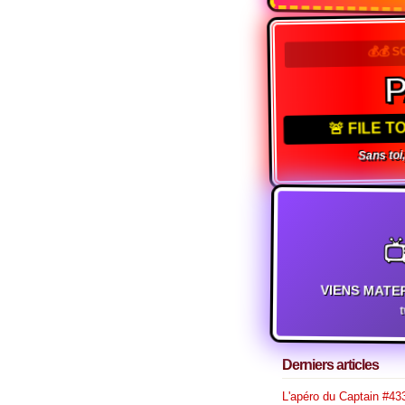
💰💰 S
🚨 FILE 
Sans toi,

VIENS MATE
Derniers articles
L'apéro du Captain #433