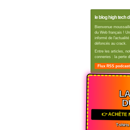
le blog high tech d
Bienvenue moussaillo
du Web français ! Un 
informé de l'actuali
défoncés au crack.
Entre les articles, n
conneries : la perte
Flux RSS podcast
L
D
👉 ACHÈTE 
T-shirt