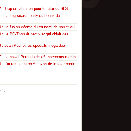
 : Trop de vibrafion pour le futur du SLS
 : La ring search party du bonus de
 : La fusion géante du tsunami de papier cul
 : Le PQ-Thon du templier qui chiait des
 : Jean-Paul et les specials mega-deal
7 : Le nowel Pornhub des Schocobons moisis
 : L'automatisation Amazon de la rave partie
(443)