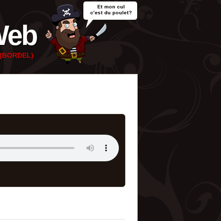
Web
e (BORDEL)