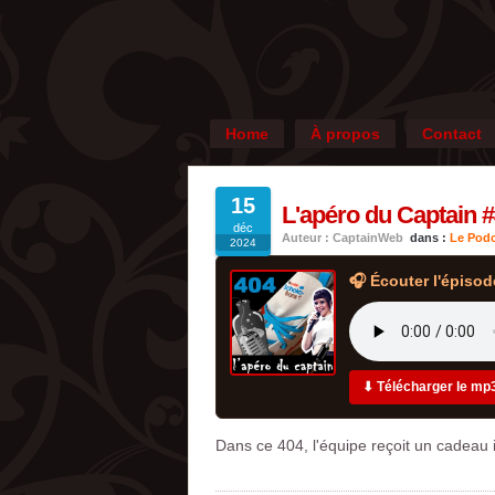
Home
À propos
Contact
15
L'apéro du Captain 
déc
Auteur : CaptainWeb
dans :
Le Podc
2024
🎧 Écouter l'épisod
⬇ Télécharger le mp
Dans ce 404, l'équipe reçoit un cadeau i