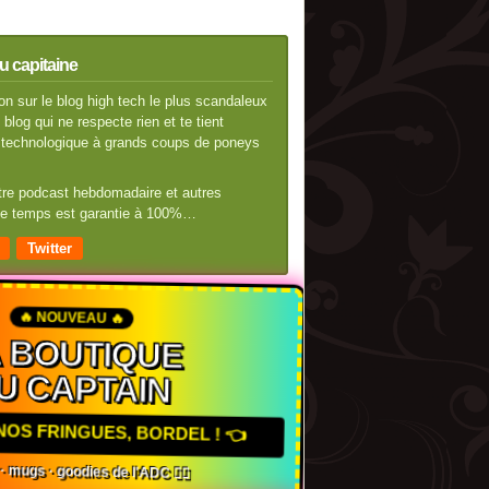
u capitaine
n sur le blog high tech le plus scandaleux
blog qui ne respecte rien et te tient
té technologique à grands coups de poneys
otre podcast hebdomadaire et autres
 de temps est garantie à 100%…
Twitter
🔥 NOUVEAU 🔥
A BOUTIQUE
U CAPTAIN
NOS FRINGUES, BORDEL ! 👈
s · mugs · goodies de l'ADC 🏴‍☠️