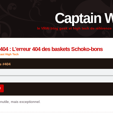
Captain 
le VRAI blog geek et high tech de référenc
#404 : L'erreur 404 des baskets Schoko-bons
ast High Tech
e #404
3
nutile, mais exceptionnel.