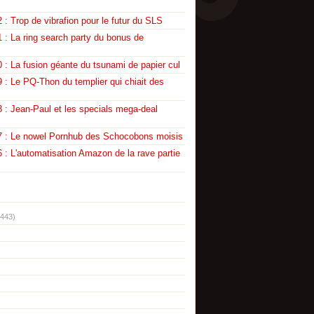
 : Trop de vibrafion pour le futur du SLS
 : La ring search party du bonus de
 : La fusion géante du tsunami de papier cul
 : Le PQ-Thon du templier qui chiait des
 : Jean-Paul et les specials mega-deal
7 : Le nowel Pornhub des Schocobons moisis
 : L'automatisation Amazon de la rave partie
(443)