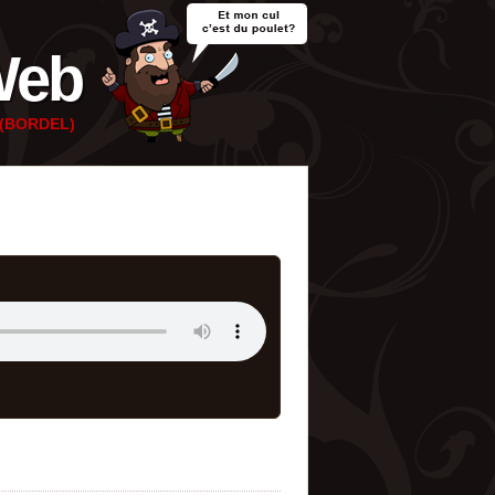
Web
e (BORDEL)