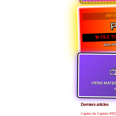
💰💰 S
🚨 FILE 
Sans toi,

VIENS MATE
Derniers articles
L'apéro du Captain #433