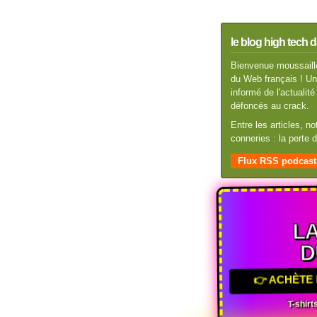
le blog high tech d
Bienvenue moussaillo
du Web français ! Un 
informé de l'actuali
défoncés au crack.
Entre les articles, n
conneries : la perte
Flux RSS podcast
LA
D
👉 ACHÈTE 
T-shirts