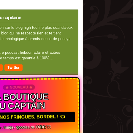
u capitaine
n sur le blog high tech le plus scandaleux
blog qui ne respecte rien et te tient
té technologique à grands coups de poneys
otre podcast hebdomadaire et autres
 de temps est garantie à 100%…
Twitter
🔥 NOUVEAU 🔥
 BOUTIQUE
U CAPTAIN
NOS FRINGUES, BORDEL ! 👈
 · mugs · goodies de l'ADC 🏴‍☠️