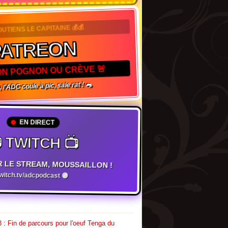
OUTIENS LE CAPITAINE 💰💰
PATREON
TON POGNON OU CRÈVE 🚨
 l'ADC coule à pic, sale rat ! 🐀
EN DIRECT
 TWITCH 📺
R LE STREAM, MOUSSAILLON !
twitch.tv/adcpodcast 🟣
 : Fin de parcours pour l'oeuf Tenga du