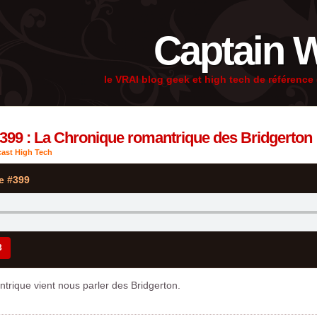
Captain 
le VRAI blog geek et high tech de référenc
#399 : La Chronique romantrique des Bridgerton
ast High Tech
e #399
3
trique vient nous parler des Bridgerton.