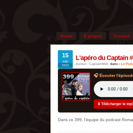
Home
À propos
Contact
15
L'apéro du Captain 
sep
Auteur : CaptainWeb
dans :
Le Podc
2024
🎧 Écouter l'épisod
⬇ Télécharger le mp
Dans ce 399, l'équipe du podcast Roman