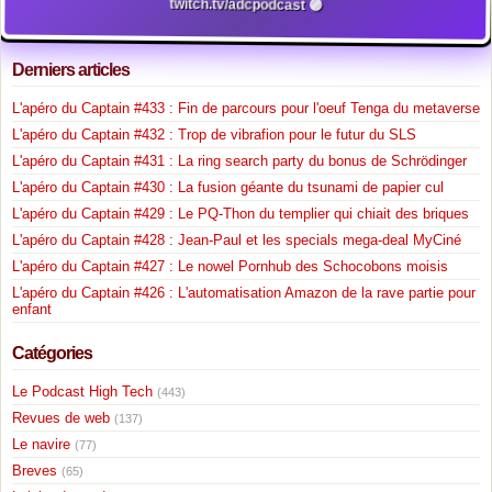
twitch.tv/adcpodcast 🟣
Derniers articles
L'apéro du Captain #433 : Fin de parcours pour l'oeuf Tenga du metaverse
L'apéro du Captain #432 : Trop de vibrafion pour le futur du SLS
L'apéro du Captain #431 : La ring search party du bonus de Schrödinger
L'apéro du Captain #430 : La fusion géante du tsunami de papier cul
L'apéro du Captain #429 : Le PQ-Thon du templier qui chiait des briques
L'apéro du Captain #428 : Jean-Paul et les specials mega-deal MyCiné
L'apéro du Captain #427 : Le nowel Pornhub des Schocobons moisis
L'apéro du Captain #426 : L'automatisation Amazon de la rave partie pour
enfant
Catégories
Le Podcast High Tech
(443)
Revues de web
(137)
Le navire
(77)
Breves
(65)