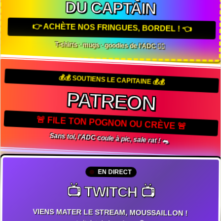
DU CAPTAIN
👉 ACHÈTE NOS FRINGUES, BORDEL ! 👈
T-shirts · mugs · goodies de l'ADC 🏴‍☠️
💰💰 SOUTIENS LE CAPITAINE 💰💰
PATREON
🚨 FILE TON POGNON OU CRÈVE 🚨
Sans toi, l'ADC coule à pic, sale rat ! 🐀
EN DIRECT
📺 TWITCH 📺
VIENS MATER LE STREAM, MOUSSAILLON !