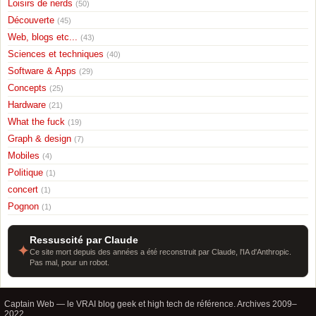
Loisirs de nerds
(50)
Découverte
(45)
Web, blogs etc...
(43)
Sciences et techniques
(40)
Software & Apps
(29)
Concepts
(25)
Hardware
(21)
What the fuck
(19)
Graph & design
(7)
Mobiles
(4)
Politique
(1)
concert
(1)
Pognon
(1)
Ressuscité par Claude
✦
Ce site mort depuis des années a été reconstruit par Claude, l'IA d'Anthropic.
Pas mal, pour un robot.
Captain Web — le VRAI blog geek et high tech de référence. Archives 2009–
2022.