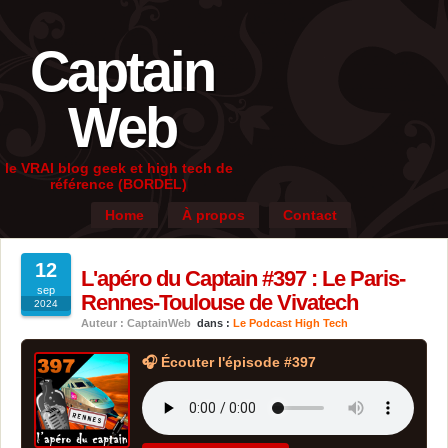
Captain
Web
le VRAI blog geek et high tech de
référence (BORDEL)
Home
À propos
Contact
12
L'apéro du Captain #397 : Le Paris-
sep
Rennes-Toulouse de Vivatech
2024
Auteur : CaptainWeb
dans :
Le Podcast High Tech
🎧 Écouter l'épisode #397