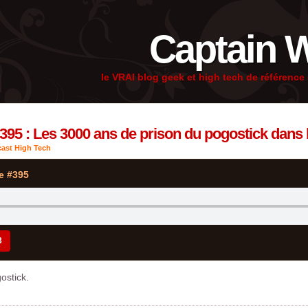
Captain 
le VRAI blog geek et high tech de référenc
395 : Les 3000 ans de prison du pogostick dans l
ast High Tech
e #395
3
ostick.