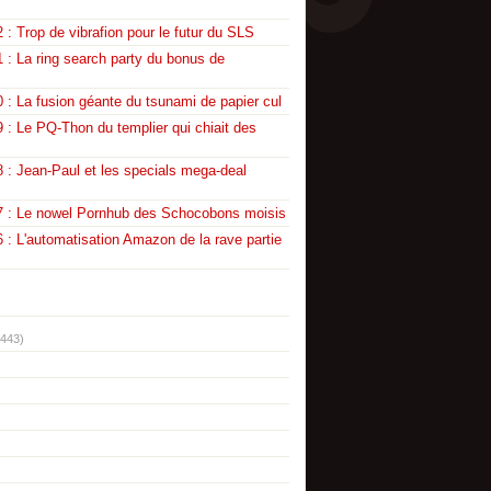
 : Trop de vibrafion pour le futur du SLS
 : La ring search party du bonus de
 : La fusion géante du tsunami de papier cul
 : Le PQ-Thon du templier qui chiait des
 : Jean-Paul et les specials mega-deal
7 : Le nowel Pornhub des Schocobons moisis
 : L'automatisation Amazon de la rave partie
(443)