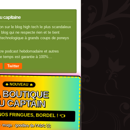
u capitaine
n sur le blog high tech le plus scandaleux
blog qui ne respecte rien et te tient
té technologique à grands coups de poneys
otre podcast hebdomadaire et autres
 de temps est garantie à 100%…
Twitter
🔥 NOUVEAU 🔥
A BOUTIQUE
U CAPTAIN
 NOS FRINGUES, BORDEL ! 👈
s · mugs · goodies de l'ADC 🏴‍☠️