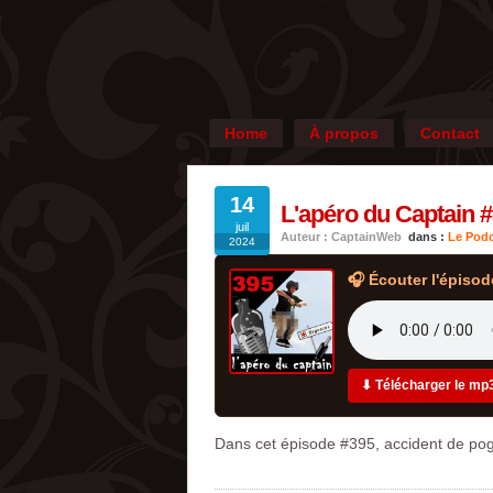
Home
À propos
Contact
14
L'apéro du Captain #
juil
Auteur : CaptainWeb
dans :
Le Podc
2024
🎧 Écouter l'épisod
⬇ Télécharger le mp
Dans cet épisode #395, accident de pog