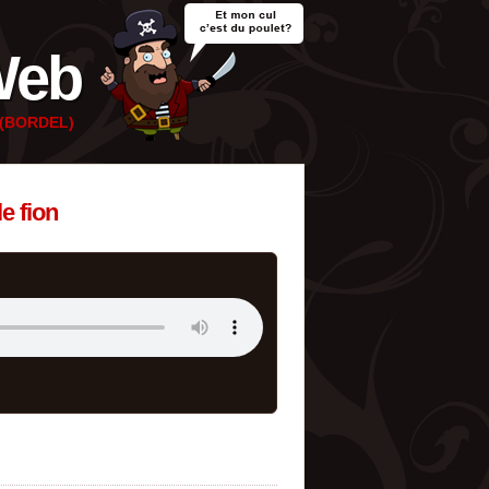
Web
e (BORDEL)
e fion