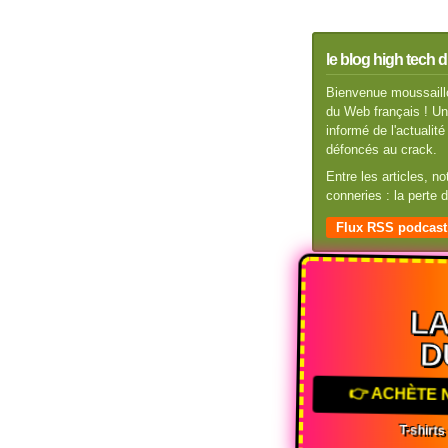
le blog high tech d
Bienvenue moussaillo
du Web français ! Un 
informé de l'actuali
défoncés au crack.
Entre les articles, n
conneries : la perte
Flux RSS podcast
L
D
👉 ACHÈTE
T-shirt