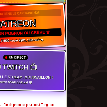
OUTIENS LE CAPITAINE 💰💰
PATREON
TON POGNON OU CRÈVE 🚨
 l'ADC coule à pic, sale rat ! 🐀
EN DIRECT
 TWITCH 📺
R LE STREAM, MOUSSAILLON !
twitch.tv/adcpodcast 🟣
 : Fin de parcours pour l'oeuf Tenga du