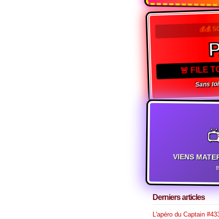
💰💰 S
🚨 FILE 
Sans toi,

VIENS MATE
Derniers articles
L'apéro du Captain #433